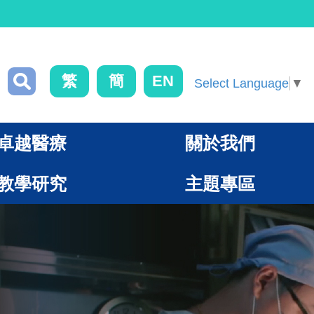
繁
簡
EN
Select Language
▼
卓越醫療
關於我們
教學研究
主題專區