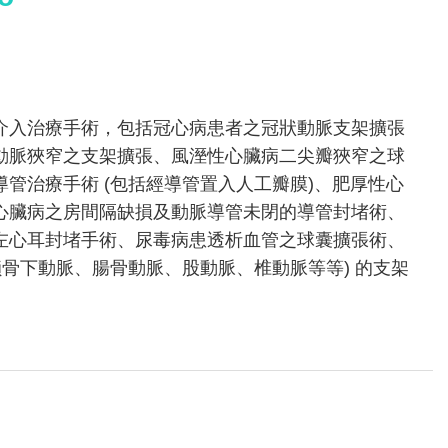
介入治療手術，包括冠心病患者之冠狀動脈支架擴張
動脈狹窄之支架擴張、風溼性心臟病二尖瓣狹窄之球
管治療手術 (包括經導管置入人工瓣膜)、肥厚性心
心臟病之房間隔缺損及動脈導管未閉的導管封堵術、
左心耳封堵手術、尿毒病患透析血管之球囊擴張術、
鎖骨下動脈、腸骨動脈、股動脈、椎動脈等等) 的支架