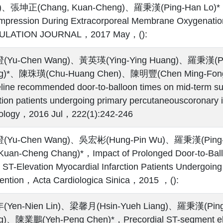
)、張坤正(Chang, Kuan-Cheng)、羅秉漢(Ping-Han Lo)*，Atria
pression During Extracorporeal Membrane Oxygenatio
ULATION JOURNAL，2017 May，():
Yu-Chen Wang)、黃英瑛(Ying-Ying Huang)、羅秉漢(Pi
g)*、陳珠璜(Chu-Huang Chen)、陳明豐(Chen Ming-Fong)，
line recommended door-to-balloon times on mid-term sur
ction patients undergoing primary percutaneouscoronary i
ology，2016 Jul，222(1):242-246
Yu-Chen Wang)、吳宏彬(Hung-Pin Wu)、羅秉漢(Ping-
an-Cheng Chang)*，Impact of Prolonged Door-to-Balloon
 ST-Elevation Myocardial Infarction Patients Undergoin
vention，Acta Cardiologica Sinica，2015 ，():
Yen-Nien Lin)、梁馨月(Hsin-Yueh Liang)、羅秉漢(Pin
)、陳業鵬(Yeh-Peng Chen)*，Precordial ST-segment eleva