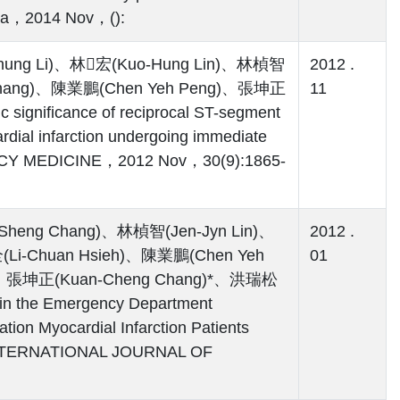
nica，2014 Nov，():
hung Li)、林宏(Kuo-Hung Lin)、林楨智
2012 .
g Chang)、陳業鵬(Chen Yeh Peng)、張坤正
11
gnificance of reciprocal ST-segment
rdial infarction undergoing immediate
CY MEDICINE，2012 Nov，30(9):1865-
heng Chang)、林楨智(Jen-Jyn Lin)、
2012 .
Li-Chuan Hsieh)、陳業鵬(Chen Yeh
01
)、張坤正(Kuan-Cheng Chang)*、洪瑞松
in the Emergency Department
tion Myocardial Infarction Patients
n，INTERNATIONAL JOURNAL OF