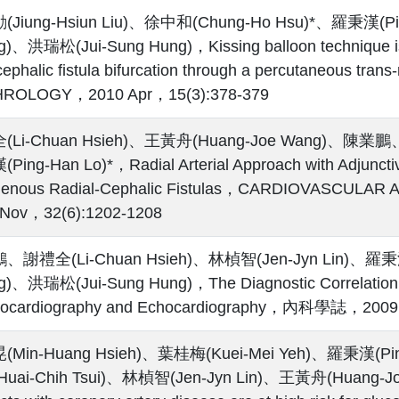
Jiung-Hsiun Liu)、徐中和(Chung-Ho Hsu)*、羅秉漢(Pi
)、洪瑞松(Jui-Sung Hung)，Kissing balloon technique is a
cephalic fistula bifurcation through a percutaneous trans
ROLOGY，2010 Apr，15(3):378-379
Li-Chuan Hsieh)、王黃舟(Huang-Joe Wang)、陳業鵬、
ing-Han Lo)*，Radial Arterial Approach with Adjunctiv
genous Radial-Cephalic Fistulas，CARDIOVASCUL
 Nov，32(6):1202-1208
謝禮全(Li-Chuan Hsieh)、林楨智(Jen-Jyn Lin)、羅秉漢
)、洪瑞松(Jui-Sung Hung)，The Diagnostic Correlation of
trocardiography and Echocardiography，內科學誌，2009 
Min-Huang Hsieh)、葉桂梅(Kuei-Mei Yeh)、羅秉漢(Pi
uai-Chih Tsui)、林楨智(Jen-Jyn Lin)、王黃舟(Huang-J