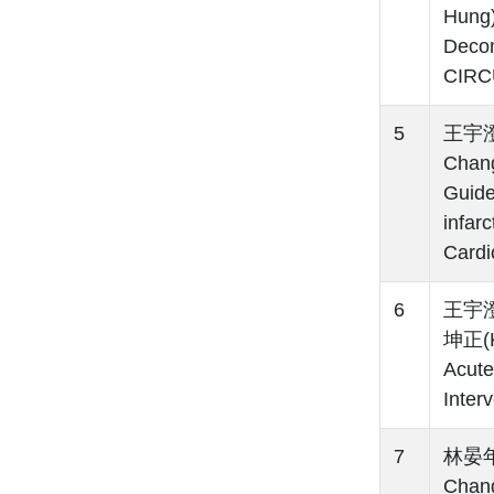
Hung
Decom
CIRC
5
王宇澄(
Chan
Guide
infar
Cardi
6
王宇澄(
坤正(Ku
Acute
Inter
7
林晏年(
Chang