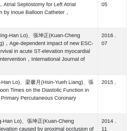
l Septostomy for Left Atrial
05
n by Inoue Balloon Catheter，
ng-Han Lo)、張坤正(Kuan-Cheng
2016 .
Age-dependent impact of new ESC-
07
vival in acute ST-elevation myocardial
ntervention，International Journal of
Han Lo)、梁馨月(Hsin-Yueh Liang)、張
2015 .
 Times on the Diastolic Function in
g Primary Percutaneous Coronary
g-Han Lo)、張坤正(Kuan-Cheng
2014 .
tion caused by proximal occlusion of
11