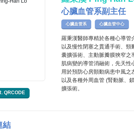
心臟血管系副主任
心臟血管系
心臟血管中心
羅秉漢醫師專精於各種心導管
以及慢性閉塞之貫通手術、頸
囊擴張術、主動脈瓣膜狹窄之導
肌病變的導管消融術，先天性
用於預防心房顫動病患中風之
以及各種外周血管 (腎動脈、
擴張術。
R. QRCODE
連結