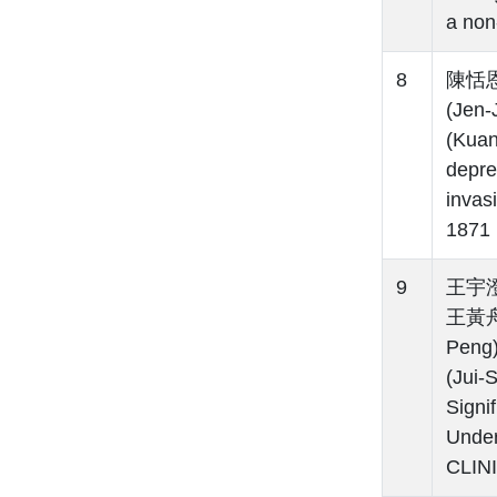
a non
8
陳恬恩(
(Jen
(Kuan
depre
inva
1871
9
王宇澄(
王黃舟(
Peng
(Jui-
Signi
Unde
CLIN