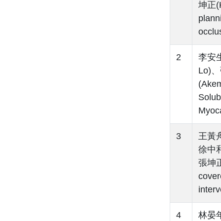
坤正(Ku
plann
occlu
2
李安生(
Lo)、
(Ake
Solub
Myoca
3
王黃舟(
徐中和(
張坤正(C
cover
inter
4
林晏年(