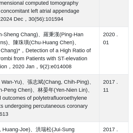
mensional computed tomography
 concomitant left atrial appendage
re，2024 Dec，30(56):101594
-Sheng Chang)、羅秉漢(Ping-Han
2020 .
Burns)、陳珠璜(Chu-Huang Chen)、
01
ng)*，Detection of a High Ratio of
mbi from Patients with ST-elevation
iation，2020 Jan，9(2):e014008
 Wan-Yu)、張志斌(Chang, Chih-Ping)、
2017 .
-Peng Chen)、林晏年(Yen-Nien Lin)、
11
comes of polytetrafluoroethylene
ents undergoing percutaneous coronary
-613
 Huang-Joe)、洪瑞松(Jui-Sung
2017 .