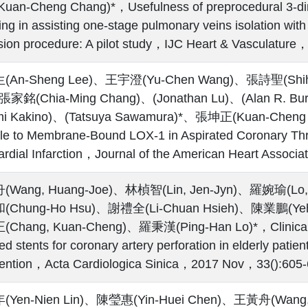
an-Cheng Chang)*，Usefulness of preprocedural 3-di
ing in assisting one-stage pulmonary veins isolation with
sion procedure: A pilot study，IJC Heart & Vasculatu
An-Sheng Lee)、王宇澄(Yu-Chen Wang)、張詩聖(Shih
張家銘(Chia-Ming Chang)、(Jonathan Lu)、(Alan R. 
mi Kakino)、(Tatsuya Sawamura)*、張坤正(Kuan-Cheng Cha
le to Membrane-Bound LOX-1 in Aspirated Coronary Thro
rdial Infarction，Journal of the American Heart Assoc
Wang, Huang-Joe)、林楨智(Lin, Jen-Jyn)、羅婉瑜(Lo,
Chung-Ho Hsu)、謝禮全(Li-Chuan Hsieh)、陳業鵬(Yeh
hang, Kuan-Cheng)、羅秉漢(Ping-Han Lo)*，Clinical out
ed stents for coronary artery perforation in elderly pati
vention，Acta Cardiologica Sinica，2017 Nov，33():605
Yen-Nien Lin)、陳瑩惠(Yin-Huei Chen)、王黃舟(Wang,