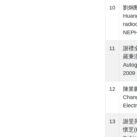
10
劉炯勳(
Huang
radio
NEPH
11
謝禮全(
羅秉漢(P
Auto
2009
12
陳業鵬、
Chang
Elec
13
謝旻晃(
懷芝(H