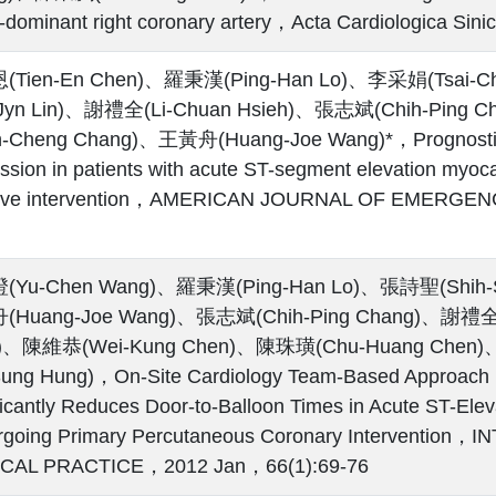
-dominant right coronary artery，Acta Cardiologica Si
Tien-En Chen)、羅秉漢(Ping-Han Lo)、李采娟(Tsai-C
-Jyn Lin)、謝禮全(Li-Chuan Hsieh)、張志斌(Chih-Pin
-Cheng Chang)、王黃舟(Huang-Joe Wang)*，Prognostic si
ssion in patients with acute ST-segment elevation myoca
sive intervention，AMERICAN JOURNAL OF EMERGEN
Yu-Chen Wang)、羅秉漢(Ping-Han Lo)、張詩聖(Shih-S
Huang-Joe Wang)、張志斌(Chih-Ping Chang)、謝禮全(
)、陳維恭(Wei-Kung Chen)、陳珠璜(Chu-Huang Chen
Sung Hung)，On-Site Cardiology Team-Based Approach 
ficantly Reduces Door-to-Balloon Times in Acute ST-Eleva
rgoing Primary Percutaneous Coronary Interventio
ICAL PRACTICE，2012 Jan，66(1):69-76