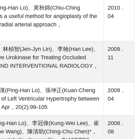
ng-Han Lo)、黃秋錦(Chiu-Ching
2010 .
 useful method for angioplasty of the
04
-radial arterial approach，
林楨智(Jen-Jyn Lin)、李翰(Han Lee)、
2009 .
e Urokinase for Treating Occluded
11
AR AND INTERVENTIONAL RADIOLOGY，
(Ping-Han Lo)、張坤正(Kuan-Cheng
2009 .
 Left Ventricular Hypertrophy between
04
Apr，20(2):99-105
ng-Han Lo)、李冠偉(Kung-Wei Lee)、崔
2008 .
oe Wang)、陳清助(Ching-Chu Chen)*，
08