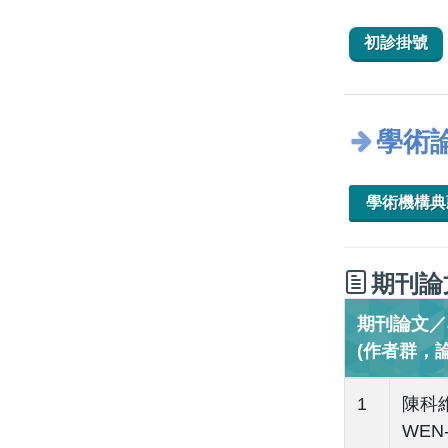
初診掛號
學術
學術機構
期刊論
期刊論文／Jo
(作者群，
1
陳科維(
WEN-