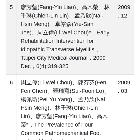
5
廖芳瑩(Fang-Yin Liao)、高木榮、林
2009
千琳(Chien-Lin Lin)、孟乃欣(Nai-
. 12
Hsin Meng)、卓裕森(Yie-San
Joe)、周立偉(Li-Wei Chou)*，Early
Rehabilitation Intervention for
Idiopathic Transverse Myelitis，
Taipei City Medical Journal，2009
Dec，6(4):319-325
6
周立偉(Li-Wei Chou)、陳芬芬(Fen-
2009
Fen Chen)、羅瑞寬(Sui-Foon Lo)、
. 03
楊佩瑜(Pei-Yu Yang)、孟乃欣(Nai-
Hsin Meng)、林千琳(Chien-Lin
Lin)、廖芳瑩(Fang-Yin Liao)、高木
榮*，The Prevalence of Four
Common Pathomechanical Foot