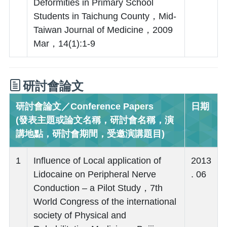
Deformities in Primary School
Students in Taichung County，Mid-
Taiwan Journal of Medicine，2009
Mar，14(1):1-9
研討會論文
研討會論文／Conference Papers
日期
(發表主題或論文名稱，研討會名稱，演
講地點，研討會期間，受邀演講題目)
1
Influence of Local application of
2013
Lidocaine on Peripheral Nerve
. 06
Conduction – a Pilot Study，7th
World Congress of the international
society of Physical and