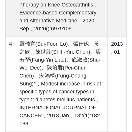
Therapy on Knee Osteoarthritis，
Evidence-based Complementary
and Alternative Medicine，2020
Sep，2020():6979105
4
羅瑞寬(Sui-Foon Lo)、張仕妮、莫
2013
之欣、陳世殷(Shih-Yin, Chen)、廖
. 01
芳瑩(Fang-Yin Liao)、底淑葳(Shu-
Wei Dee)、陳培君(Pei-Chun
Chen)、宋鴻樟(Fung-Chang
Sung)*，Modest increase in risk of
specific types of cancer types in
type 2 diabetes mellitus patients，
INTERNATIONAL JOURNAL OF
CANCER，2013 Jan，132(1):182-
188