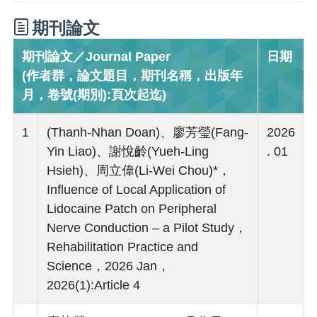
期刊論文
期刊論文／Journal Paper
日期
(作者群，論文題目，期刊名稱，出版年
月，卷號(期別):頁次起迄)
1
(Thanh-Nhan Doan)、廖芳瑩(Fang-
2026
Yin Liao)、謝悅齡(Yueh-Ling
. 01
Hsieh)、周立偉(Li-Wei Chou)*，
Influence of Local Application of
Lidocaine Patch on Peripheral
Nerve Conduction – a Pilot Study，
Rehabilitation Practice and
Science，2026 Jan，
2026(1):Article 4