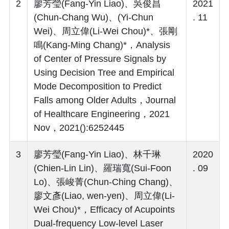
2
廖芳瑩(Fang-Yin Liao)、吳俊昌
2021
(Chun-Chang Wu)、(Yi-Chun
. 11
Wei)、周立偉(Li-Wei Chou)*、張剛
鳴(Kang-Ming Chang)*，Analysis
of Center of Pressure Signals by
Using Decision Tree and Empirical
Mode Decomposition to Predict
Falls among Older Adults，Journal
of Healthcare Engineering，2021
Nov，2021():6252445
3
廖芳瑩(Fang-Yin Liao)、林千琳
2020
(Chien-Lin Lin)、羅瑞寬(Sui-Foon
. 09
Lo)、張峻菁(Chun-Ching Chang)、
廖文彥(Liao, wen-yen)、周立偉(Li-
Wei Chou)*，Efficacy of Acupoints
Dual-frequency Low-level Laser