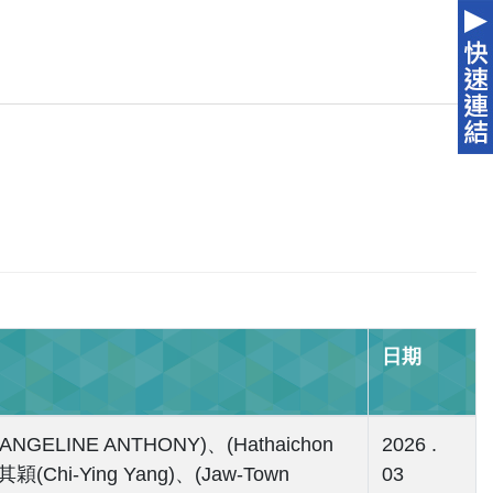
日期
EVANGELINE ANTHONY)、(Hathaichon
2026 .
其穎(Chi-Ying Yang)、(Jaw-Town
03