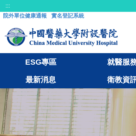
:::
院外單位健康通報
實名登記系統
ESG專區
就醫服
最新消息
衛教資