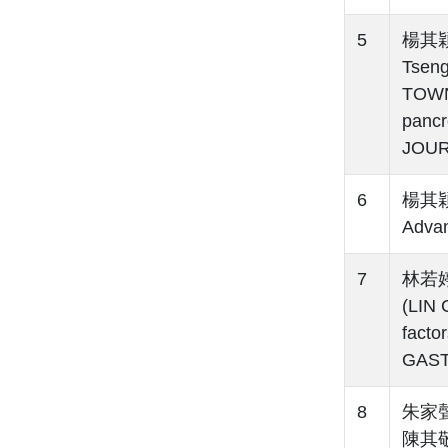
5
楊其穎(
Tsen
TOWN)
pancr
JOUR
6
楊其穎(
Advan
7
林若婷(
(LIN
facto
GAST
8
朱家聲(
陳其敬(