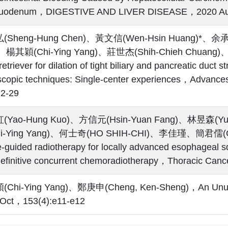
Duodenum，DIGESTIVE AND LIVER DISEASE，2020 Au
Sheng-Hung Chen)、黃文信(Wen-Hsin Huang)*、余承
)、楊其穎(Chi-Ying Yang)、莊世杰(Shih-Chieh Chuang)
retriever for dilation of tight biliary and pancreatic duct 
copic techniques: Single-center experiences，Advance
22-29
Yao-Hung Kuo)、方信元(Hsin-Yuan Fang)、林昱森(Yu-
i-Ying Yang)、何士奇(HO SHIH-CHI)、李佳瑾、簡君儒(Chun-
-guided radiotherapy for locally advanced esophageal s
definitive concurrent chemoradiotherapy，Thoracic Ca
Chi-Ying Yang)、鄭庚申(Cheng, Ken-Sheng)，An Unusu
Oct，153(4):e11-e12