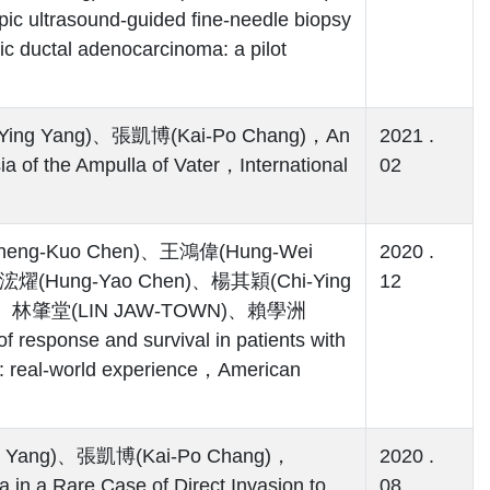
trasound‑guided fine‑needle biopsy
tic ductal adenocarcinoma: a pilot
ing Yang)、張凱博(Kai-Po Chang)，An
2021 .
a of the Ampulla of Vater，International
02
eng-Kuo Chen)、王鴻偉(Hung-Wei
2020 .
浤燿(Hung-Yao Chen)、楊其穎(Chi-Ying
12
g)、林肇堂(LIN JAW-TOWN)、賴學洲
sponse and survival in patients with
b: real-world experience，American
 Yang)、張凱博(Kai-Po Chang)，
2020 .
 in a Rare Case of Direct Invasion to
08