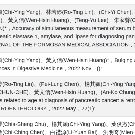
Chi-Ying Yang)、林若婷(Ro-Ting Lin)、(Chi-Yi Chen
g)、黃文信(Wen-Hsin Huang)、(Teng-Yu Lee)、朱家聲(C
*，Accuracy of simultaneous measurement of serum bi
eatic elastase-1, amylase, and lipase for diagnosing p
NAL OF THE FORMOSAN MEDICAL ASSOCIATION，20
Chi-Ying Yang)、黃文信(Wen-Hsin Huang)*，Bulging and
ces in Digestive Medicine，2022 Nov，():
Ro-Ting Lin)、(Pei-Lung Chen)、楊其穎(Chi-Ying 
 CHUN-CHE)、黃文信(Wen-Hsin Huang)、(An-Ko Chu
rs related to age at diagnosis of pancreatic cancer: a re
ROENTEROLOGY，2022 May，22(1):
Chia-Sheng Chu)、楊其穎(Chi-Ying Yang)、葉俊杰(Chu
Chi-Ching Chen)、白禮源(Li-Yuan Bai)、洪明奇(Mien