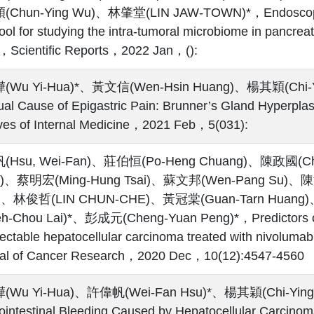
Chun-Ying Wu)、林肇堂(LIN JAW-TOWN)*，Endoscopic ul
tool for studying the intra‑tumoral microbiome in pancrea
，Scientific Reports，2022 Jan，():
Wu Yi-Hua)*、黃文信(Wen-Hsin Huang)、楊其穎(Chi-Y
al Cause of Epigastric Pain: Brunner’s Gland Hyperplasi
ves of Internal Medicine，2021 Feb，5(031):
Hsu, Wei-Fan)、莊伯恒(Po-Heng Chuang)、陳政國(Ch
)、蔡明宏(Ming-Hung Tsai)、蘇文邦(Wen-Pang Su)、陳
g)、林俊哲(LIN CHUN-CHE)、黃冠棠(Guan-Tarn Huan
h-Chou Lai)*、彭成元(Cheng-Yuan Peng)*，Predictors of re
ectable hepatocellular carcinoma treated with nivoluma
al of Cancer Research，2020 Dec，10(12):4547-4560
Wu Yi-Hua)、許偉帆(Wei-Fan Hsu)*、楊其穎(Chi-Ying
ointestinal Bleeding Caused by Hepatocellular Carcinoma