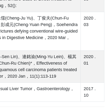
g，52():
儒(Cheng-Ju Yu)、丁俊夫(Chun-Fu
2020 .
、彭成元(Cheng-Yuan Peng)，Soehendra
03
strictures defying conventional wire-guided
s in Digestive Medicine，2020 Mar，
Sen Lin)、連銘渝(Ming-Yu Lein)、楊其
2020 .
Ru Chien)*，Effectiveness of
01
quamous cell carcinoma patients treated
ncer，2020 Jan，11(1):113-119
al Liver Tumor，Gastroenterology，
2017 .
10