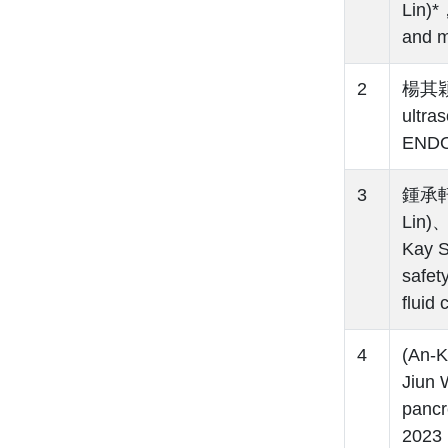
Lin)*
and m
2
楊其穎(
ultra
ENDO
3
鍾承軒(
Lin)
Kay 
safet
fluid
4
(An-
Jiun 
pancr
2023