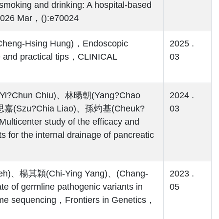
 smoking and drinking: A hospital-based
2026 Mar，():e70024
ng-Hsing Hung)，Endoscopic
2025 .
e and practical tips，CLINICAL
03
i?Chun Chiu)、林暘朝(Yang?Chao
2024 .
思嘉(Szu?Chia Liao)、孫灼基(Cheuk?
03
enter study of the efficacy and
 for the internal drainage of pancreatic
eh)、楊其穎(Chi-Ying Yang)、(Chang-
2023 .
 of germline pathogenic variants in
05
ome sequencing，Frontiers in Genetics，