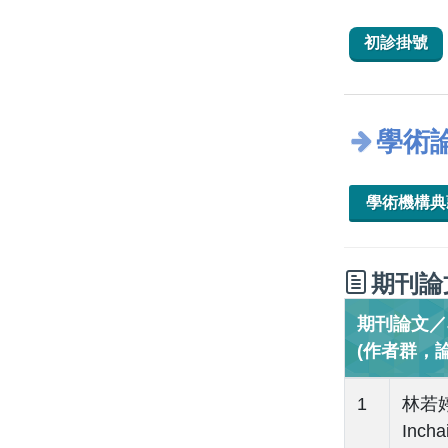
初診掛號
學術
學術機構
期刊論
期刊論文／Jo
(作者群，
1
林若婷(
Inch