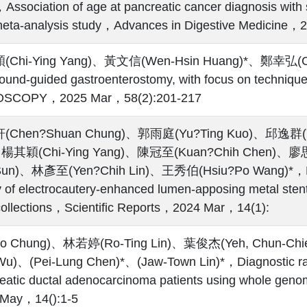
，Association of age at pancreatic cancer diagnosis with
eta-analysis study，Advances in Digestive Medicine，
Chi-Ying Yang)、黃文信(Wen-Hsin Huang)*、鄭幸弘(Che
sound-guided gastroenterostomy, with focus on techniqu
SCOPY，2025 Mar，58(2):201-217
Chen?Shuan Chung)、郭雨庭(Yu?Ting Kuo)、邱逸群(Y
、楊其穎(Chi-Ying Yang)、陳冠至(Kuan?Chih Chen)、廖
Sun)、林彥至(Yen?Chih Lin)、王秀伯(Hsiu?Po Wang)*，Multic
y of electrocautery‐enhanced lumen‐apposing metal stents
 collections，Scientific Reports，2024 Mar，14(1):
Ko Chung)、林若婷(Ro-Ting Lin)、葉俊杰(Yeh, Chun-Chi
Wu)、(Pei-Lung Chen)*、(Jaw-Town Lin)*，Diagnostic rate
eatic ductal adenocarcinoma patients using whole gen
 May，14():1-5