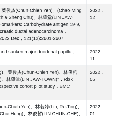
)、葉俊杰(Chun-Chieh Yeh)、(Chao-Ming
2022 .
hia-Sheng Chu)、林肇堂(LIN JAW-
12
omarkers: Carbohydrate antigen 19-9,
ancreatic ductal adenocarcinoma，
22 Dec，121(12):2601-2607
 sunken major duodenal papilla，
2022 .
11
Yang)、葉俊杰(Chun-Chieh Yeh)、林俊哲
2022 .
ng)、林肇堂(LIN JAW-TOWN)*，Risk
05
trospective cohort pilot study，BMC
n-Chieh Yeh)、林若婷(Lin, Ro-Ting)、
2022 .
-Chie Hung)、林俊哲(LIN CHUN-CHE)、
01