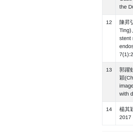
the 
12
陳昇弘(
Ting
stent 
endos
7(1):
13
郭躍虹(
穎(Ch
image
with 
14
楊其穎(
2017 