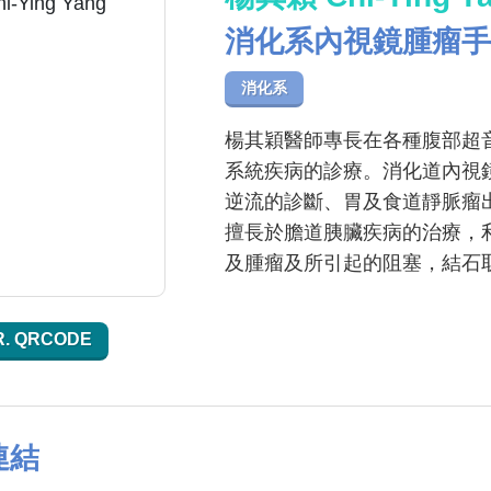
消化系內視鏡腫瘤手
消化系
楊其穎醫師專長在各種腹部超
系統疾病的診療。消化道內視
逆流的診斷、胃及食道靜脈瘤
擅長於膽道胰臟疾病的治療，利
及腫瘤及所引起的阻塞，結石
R. QRCODE
連結