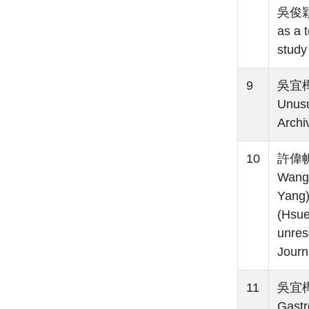
吳俊穎(
as a 
study
9
吳宜樺(
Unusu
Archi
10
許偉帆(
Wang
Yan
(Hsue
unres
Journ
11
吳宜樺(
Gastr