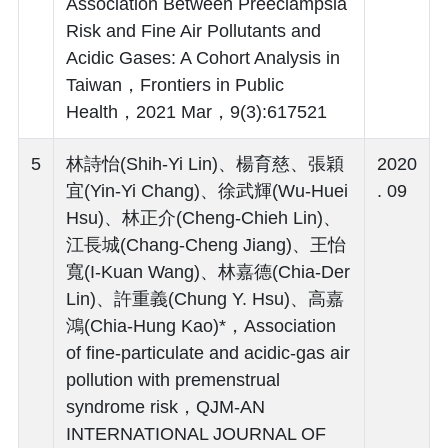
Association Between Preeclampsia
Risk and Fine Air Pollutants and
Acidic Gases: A Cohort Analysis in
Taiwan，Frontiers in Public
Health，2021 Mar，9(3):617521
5
林詩怡(Shih-Yi Lin)、楊育慈、張穎
2020
宜(Yin-Yi Chang)、徐武輝(Wu-Huei
. 09
Hsu)、林正介(Cheng-Chieh Lin)、
江長城(Chang-Cheng Jiang)、王怡
寬(I-Kuan Wang)、林嘉德(Chia-Der
Lin)、許重義(Chung Y. Hsu)、高嘉
鴻(Chia-Hung Kao)*，Association
of fine-particulate and acidic-gas air
pollution with premenstrual
syndrome risk，QJM-AN
INTERNATIONAL JOURNAL OF