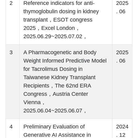
2
Reference indicators for anti-
2025
thymoglobulin dosing in kidney
. 06
transplant，ESOT congress
2025，Excel London，
2025.06.29~2025.07.02，
3
A Pharmacogenetic and Body
2025
Weight Informed Predictive Model
. 06
for Tacrolimus Dosing in
Taiwanese Kidney Transplant
Recipients，The 62nd ERA
Congress，Austria Center
Vienna，
2025.06.04~2025.06.07，
4
Preliminary Evaluation of
2024
Generative AI Assistance in
. 12