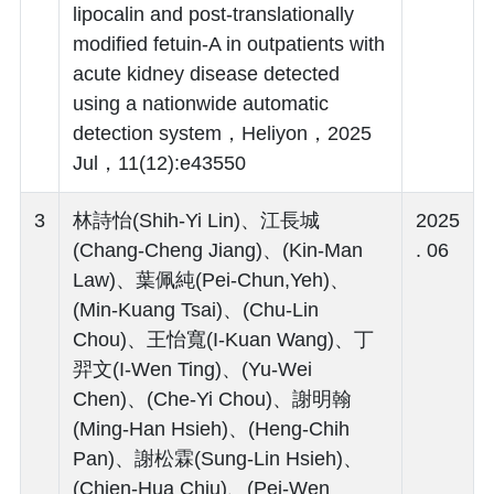
lipocalin and post-translationally
modified fetuin-A in outpatients with
acute kidney disease detected
using a nationwide automatic
detection system，Heliyon，2025
Jul，11(12):e43550
3
林詩怡(Shih-Yi Lin)、江長城
2025
(Chang-Cheng Jiang)、(Kin-Man
. 06
Law)、葉佩純(Pei-Chun,Yeh)、
(Min-Kuang Tsai)、(Chu-Lin
Chou)、王怡寬(I-Kuan Wang)、丁
羿文(I-Wen Ting)、(Yu-Wei
Chen)、(Che-Yi Chou)、謝明翰
(Ming-Han Hsieh)、(Heng-Chih
Pan)、謝松霖(Sung-Lin Hsieh)、
(Chien-Hua Chiu)、(Pei-Wen