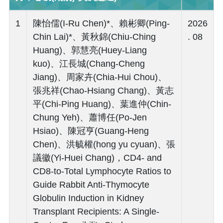
1
陳怡儒(I-Ru Chen)*、賴彬卿(Ping-
2026
Chin Lai)*、黃秋錦(Chiu-Ching
. 08
Huang)、郭慧亮(Huey-Liang
kuo)、江長城(Chang-Cheng
Jiang)、周家卉(Chia-Hui Chou)、
張兆祥(Chao-Hsiang Chang)、黃志
平(Chi-Ping Huang)、葉進仲(Chin-
Chung Yeh)、蕭博任(Po-Jen
Hsiao)、陳冠亨(Guang-Heng
Chen)、洪毓權(hong yu cyuan)、張
議徽(Yi-Huei Chang)，CD4- and
CD8-to-Total Lymphocyte Ratios to
Guide Rabbit Anti-Thymocyte
Globulin Induction in Kidney
Transplant Recipients: A Single-