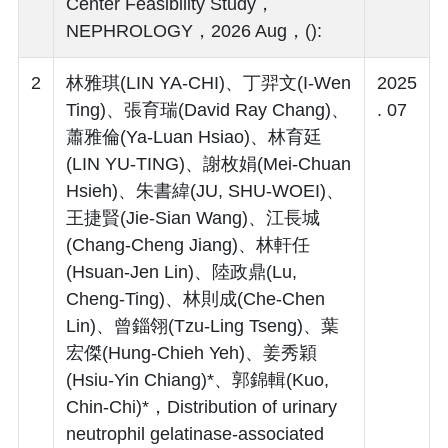
Center Feasibility Study，
NEPHROLOGY，2026 Aug，():
2
林雅琪(LIN YA-CHI)、丁羿文(I-Wen
2025
Ting)、張育瑞(David Ray Chang)、
. 07
蕭雅倫(Ya-Luan Hsiao)、林育廷
(LIN YU-TING)、謝枚娟(Mei-Chuan
Hsieh)、朱書緯(JU, SHU-WOEI)、
王捷賢(Jie-Sian Wang)、江長城
(Chang-Cheng Jiang)、林軒任
(Hsuan-Jen Lin)、陸政鼎(Lu,
Cheng-Ting)、林則成(Che-Chen
Lin)、曾錙翎(Tzu-Ling Tseng)、葉
宏傑(Hung-Chieh Yeh)、姜秀穎
(Hsiu-Yin Chiang)*、郭錦輯(Kuo,
Chin-Chi)*，Distribution of urinary
neutrophil gelatinase-associated