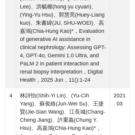
Lee)、洪毓權(hong yu cyuan)、
(Ying-Yu Hsu)、郭慧亮(Huey-Liang
kuo)、朱書緯(JU, SHU-WOEI)、高
嘉鴻(Chia-Hung Kao)*，Evaluation
of generative AI assistance in
clinical nephrology: Assessing GPT-
4, GPT-4o, Gemini 1.0 Ultra, and
PaLM 2 in patient interaction and
renal biopsy interpretation，Digital
Health，2025 Jun，11():1-24
4
林詩怡(Shih-Yi Lin)、(Yu-Cih
2021
Yang)、蘇俊維(Jun-Wei Su)、王捷
. 03
賢(Jie-Sian Wang)、江長城(Chang-
Cheng Jiang)、許重義(Chung Y.
Hsu)、高嘉鴻(Chia-Hung Kao)*，