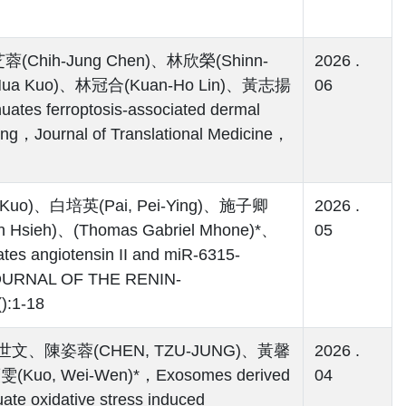
(Chih-Jung Chen)、林欣榮(Shinn-
2026 .
a-Hua Kuo)、林冠合(Kuan-Ho Lin)、黃志揚
06
es ferroptosis-associated dermal
ing，Journal of Translational Medicine，
 Kuo)、白培英(Pai, Pei-Ying)、施子卿
2026 .
n Hsieh)、(Thomas Gabriel Mhone)*、
05
es angiotensin II and miR-6315-
l，JOURNAL OF THE RENIN-
:1-18
高世文、陳姿蓉(CHEN, TZU-JUNG)、黃馨
2026 .
Kuo, Wei-Wen)*，Exosomes derived
04
ate oxidative stress induced