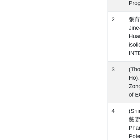
Pro
2
張育郡
Jin
Huan
isol
INT
3
(Th
Ho)
Zong
of 
4
(Sh
薇雯(
Phar
Pot