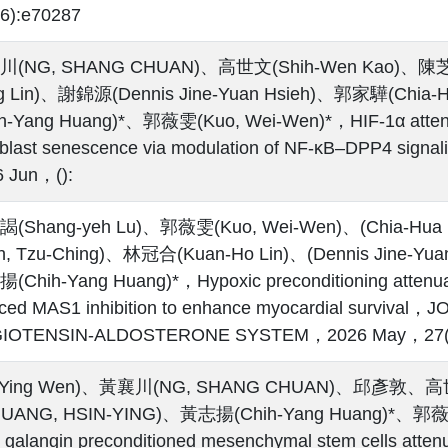
6):e70287
(NG, SHANG CHUAN)、高世文(Shih-Wen Kao)、陳芝蓉
g Lin)、謝錦源(Dennis Jine-Yuan Hsieh)、郭家驊(Chi
h-Yang Huang)*、郭薇雯(Kuo, Wei-Wen)*，HIF-1α attenuat
oblast senescence via modulation of NF-κB–DPP4 signal
 Jun，():
(Shang-yeh Lu)、郭薇雯(Kuo, Wei-Wen)、(Chia-Hua
ih, Tzu-Ching)、林冠合(Kuan-Ho Lin)、(Dennis Jine-Yua
Chih-Yang Huang)*，Hypoxic preconditioning attenuat
ced MAS1 inhibition to enhance myocardial surviva
IOTENSIN-ALDOSTERONE SYSTEM，2026 May，27()
u-Ying Wen)、黃襄川(NG, SHANG CHUAN)、邱彥敦、
UANG, HSIN-YING)、黃志揚(Chih-Yang Huang)*、郭薇雯(
 galangin preconditioned mesenchymal stem cells attenu