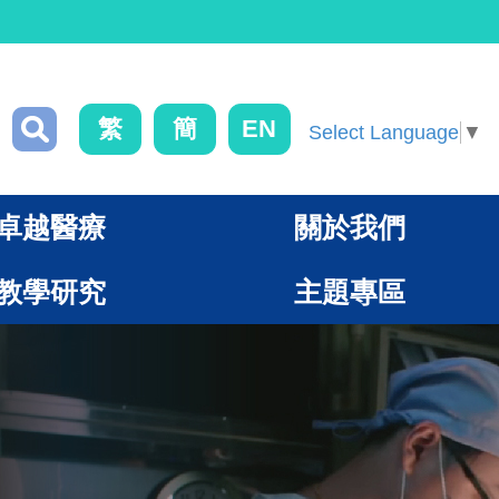
繁
簡
EN
Select Language
▼
卓越醫療
關於我們
教學研究
主題專區