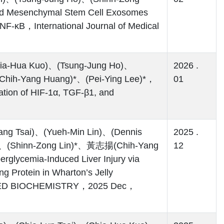
d Mesenchymal Stem Cell Exosomes
g NF-κB，International Journal of Medical
Chia-Hua Kuo)、(Tsung-Jung Ho)、
2026 .
ih-Yang Huang)*、(Pei-Ying Lee)*，
01
tion of HIF-1α, TGF-β1, and
ang Tsai)、(Yueh-Min Lin)、(Dennis
2025 .
)、(Shinn-Zong Lin)*、黃志揚(Chih-Yang
12
rglycemia-Induced Liver Injury via
g Protein in Wharton’s Jelly
IED BIOCHEMISTRY，2025 Dec，