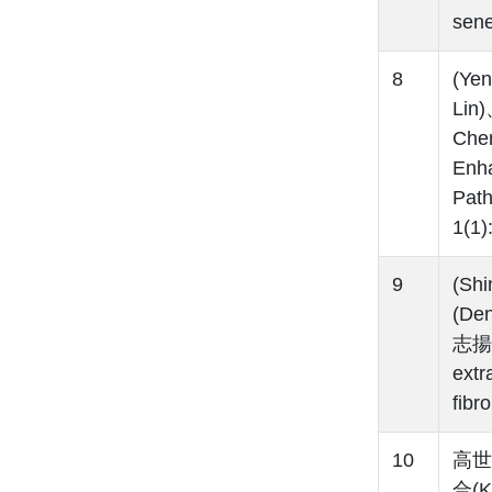
sene
8
(Ye
Lin
Che
Enha
Pat
1(1)
9
(Sh
(De
志揚(C
extr
fib
10
高世文
合(K