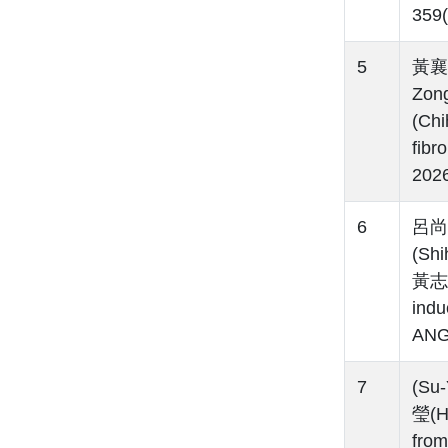
359(
5
黃襄川
Zon
(Chi
fibr
2026
6
呂尚謁
(Sh
黃志揚(
indu
ANG
7
(S
瑩(H
from