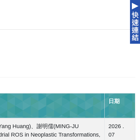
日期
h-Yang Huang)、謝明儒(MING-JU
2026 .
al ROS in Neoplastic Transformations,
07