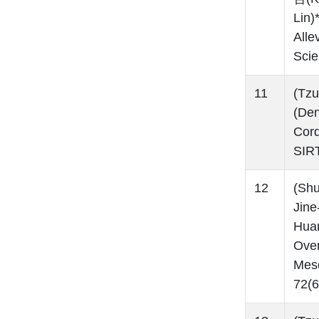
Lin
Alle
Sci
11
(Tzu
(De
Cord
SIR
12
(Sh
Jin
Huan
Over
Mes
72(6