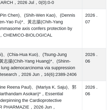
EARCH，2026 Jul，0(0):0-0
n Chen)、(Shih-Wen Kao)、(Dennis
2026 .
hien-Yao Fu)*、黃志揚(Chih-Yang
07
mmasome axis confers protection by
mation，CHEMICO-BIOLOGICAL
)、(Chia-Hua Kuo)、(Tsung-Jung
2026 .
、黃志揚(Chih-Yang Huang)*、(Shinn-
06
n lung adenocarcinoma via suppression
r Research，2026 Jun，16(6):2389-2406
ine Reena Paul)、(Mariya K. Saju)、郭
2026 .
thandam Asokan)*，Essential
06
erpinning the Cardioprotective
V DER PHARMAZIE，2026 Jun，