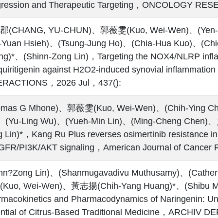
gression and Therapeutic Targeting，ONCOLOGY RES
(CHANG, YU-CHUN)、郭薇雯(Kuo, Wei-Wen)、(Yen-Pi
e-Yuan Hsieh)、(Tsung-Jung Ho)、(Chia-Hua Kuo)、(C
g)*、(Shinn-Zong Lin)，Targeting the NOX4/NLRP infla
iquiritigenin against H2O2-induced synovial inflam
ERACTIONS，2026 Jul，437():
omas G Mhone)、郭薇雯(Kuo, Wei-Wen)、(Chih-Ying Chi
、(Yu-Ling Wu)、(Yueh-Min Lin)、(Ming-Cheng Chen)
 Lin)*，Kang Ru Plus reverses osimertinib resistance i
EGFR/PI3K/AKT signaling，American Journal of Cance
inn?Zong Lin)、(Shanmugavadivu Muthusamy)、(Cather
Kuo, Wei-Wen)、黃志揚(Chih-Yang Huang)*、(Shibu Mar
macokinetics and Pharmacodynamics of Naringenin: Und
ential of Citrus‐Based Traditional Medicine，ARCHI