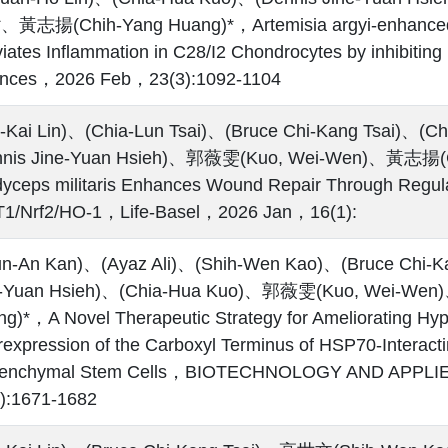
)*、黃志揚(Chih-Yang Huang)*，Artemisia argyi-enhance
viates Inflammation in C28/I2 Chondrocytes by inhibitin
ences，2026 Feb，23(3):1092-1104
-Kai Lin)、(Chia-Lun Tsai)、(Bruce Chi-Kang Tsai)、(
nnis Jine-Yuan Hsieh)、郭薇雯(Kuo, Wei-Wen)、黃志揚(Ch
yceps militaris Enhances Wound Repair Through Regula
T1/Nrf2/HO-1，Life-Basel，2026 Jan，16(1):
un-An Kan)、(Ayaz Ali)、(Shih-Wen Kao)、(Bruce Chi-K
e-Yuan Hsieh)、(Chia-Hua Kuo)、郭薇雯(Kuo, Wei-Wen
g)*，A Novel Therapeutic Strategy for Ameliorating Hype
expression of the Carboxyl Terminus of HSP70-Interactin
enchymal Stem Cells，BIOTECHNOLOGY AND APPL
):1671-1682