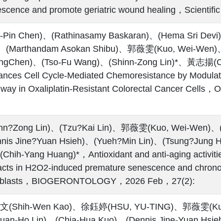
scence and promote geriatric wound healing，Scientif
n-Pin Chen)、(Rathinasamy Baskaran)、(Hema Sri Devi
)、(Marthandam Asokan Shibu)、郭薇雯(Kuo, Wei-Wen)
ngChen)、(Tso-Fu Wang)、(Shinn-Zong Lin)*、黃志揚(C
nces Cell Cycle-Mediated Chemoresistance by Modula
hway in Oxaliplatin-Resistant Colorectal Cancer 
:
inn?Zong Lin)、(Tzu?Kai Lin)、郭薇雯(Kuo, Wei-Wen)、
nnis Jine?Yuan Hsieh)、(Yueh?Min Lin)、(Tsung?
hih-Yang Huang)*，Antioxidant and anti‑aging activities 
acts in H2O2‑induced premature senescence and chrono
roblasts，BIOGERONTOLOGY，2026 Feb，27(2):
(Shih-Wen Kao)、徐鈺婷(HSU, YU-TING)、郭薇雯(Kuo,
uan-Ho Lin)、(Chia-Hua Kuo)、(Dennis Jine-Yuan Hsie