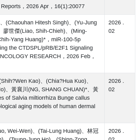
ic Reports，2026 Apr，16(1):20077
)、(Chaouhan Hitesh Singh)、(Yu-Jung
2026 .
、廖世傑(Liao, Shih-Chieh)、(Ming-
02
hih-Yang Huang)*，miR-100-5p
ting the CTDSPL/pRB/E2F1 Signaling
Cells，ONCOLOGY RESEARCH，2026 Feb，
(Shih?Wen Kao)、(Chia?Hua Kuo)、
2026 .
Jung Ho)、黃襄川(NG, SHANG CHUAN)*、黃
02
of Salvia miltiorrhiza Bunge callus
logical aging models of human dermal
 Wei-Wen)、(Tai-Lung Huang)、林冠
2026 .
h)、(Tsung-Jung Ho)、(Shinn-Zong
02