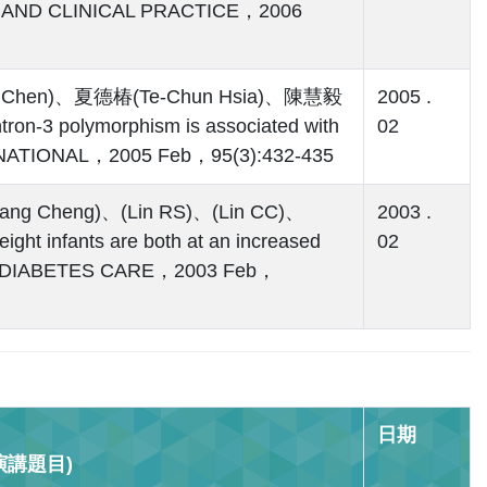
CH AND CLINICAL PRACTICE，2006
C Chen)、夏德椿(Te-Chun Hsia)、陳慧毅
2005 .
on-3 polymorphism is associated with
02
NTERNATIONAL，2005 Feb，95(3):432-435
ng Cheng)、(Lin RS)、(Lin CC)、
2003 .
ght infants are both at an increased
02
aiwan，DIABETES CARE，2003 Feb，
日期
講題目)