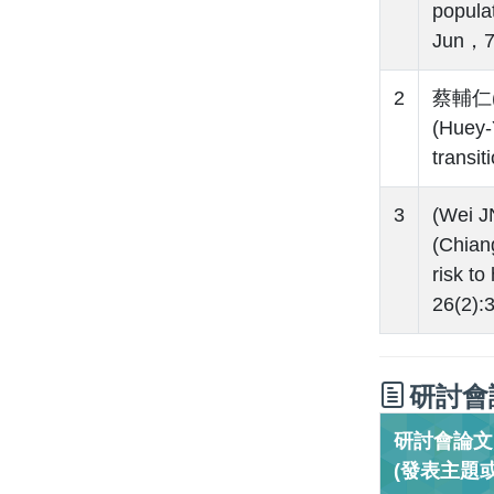
popul
Jun，74
2
蔡輔仁(F
(Huey-
transi
3
(Wei 
(Chian
risk t
26(2):
研討會
研討會論文／C
(發表主題