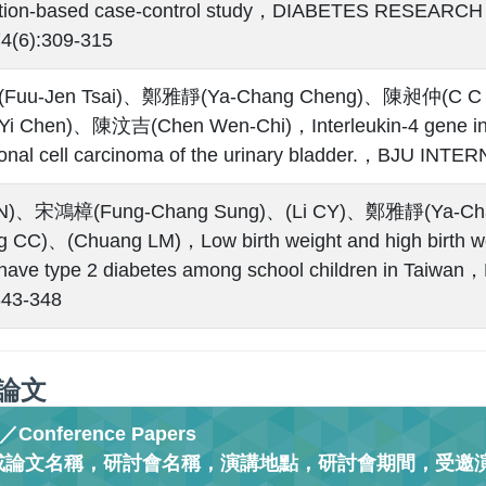
ation-based case-control study，DIABETES RESEAR
(6):309-315
uu-Jen Tsai)、鄭雅靜(Ya-Chang Cheng)、陳昶仲(C 
Yi Chen)、陳汶吉(Chen Wen-Chi)，Interleukin-4 gene intr
tional cell carcinoma of the urinary bladder.，BJU I
JN)、宋鴻樟(Fung-Chang Sung)、(Li CY)、鄭雅靜(Ya-Cha
g CC)、(Chuang LM)，Low birth weight and high birth wei
o have type 2 diabetes among school children in T
343-348
論文
onference Papers
或論文名稱，研討會名稱，演講地點，研討會期間，受邀演