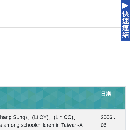
日期
ang Sung)、(Li CY)、(Lin CC)、
2006 .
 among schoolchildren in Taiwan-A
06