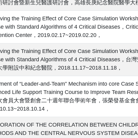
研討會暨新生兒醫護研討會，高雄長庚紀念醫院醫學大樓六樓，201
ving the Training Effect of Core Case Simulation Worksh
e with Standard Algorithms of 4 Critical Diseases，Cri
ention Center，2019.02.17~2019.02.20，
ving the Training Effect of Core Case Simulation Worksh
se with Standard Algorithms of 4 Critical
學附設中和紀念醫院，2018.11.17~2018.11.18，
ment of “Leader-and-Team” Mechanism into core Case Si
nced Life Support Training Course to Improve 
次會員大會暨創會二十週年聯合學術年會，張榮發基金會會議
.10.13~2018.10.14，
ORATION OF THE CORRELATION BETWEEN CHILD
HODS AND THE CENTRAL NERVOUS SYSTEM DIS