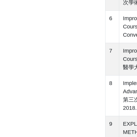
次學術
6
Impro
Cours
Conv
7
Impro
Cour
醫學大
8
Imple
Adva
第三
2018
9
EXPL
MET