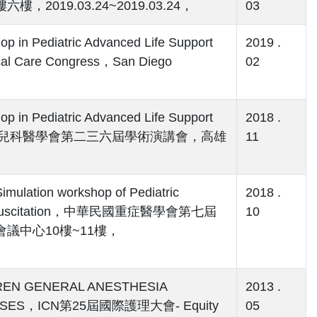
9.03.24~2019.03.24，
03
op in Pediatric Advanced Life Support
2019 .
tical Care Congress，San Diego
02
op in Pediatric Advanced Life Support
2018 .
 Diseases，台灣兒科醫學會第二三六屆學術演講會，高雄
11
mulation workshop of Pediatric
2018 .
Team Resuscitation，中華民國重症醫學會第七屆
10
中心10樓~11樓，
REN GENERAL ANESTHESIA
2013 .
EASES，ICN第25屆國際護理大會- Equity
05