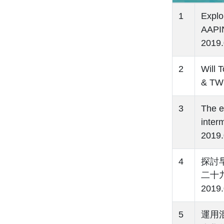
1
Explo
AAPIN
2019
2
Will 
& TW
3
The e
inter
2019
4
探討
二十
2019
5
運用