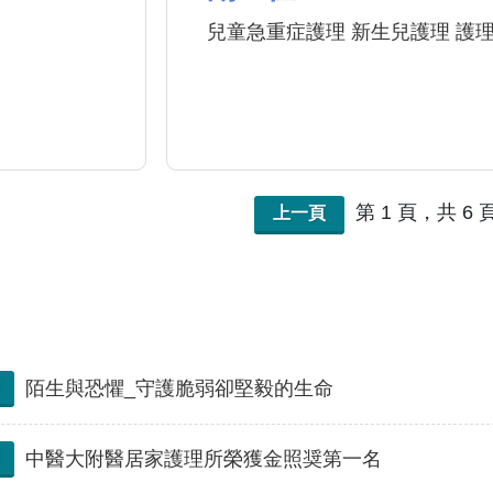
兒童急重症護理 新生兒護理 護
第 1 頁，共 6 
上一頁
陌生與恐懼_守護脆弱卻堅毅的生命
中醫大附醫居家護理所榮獲金照奨第一名