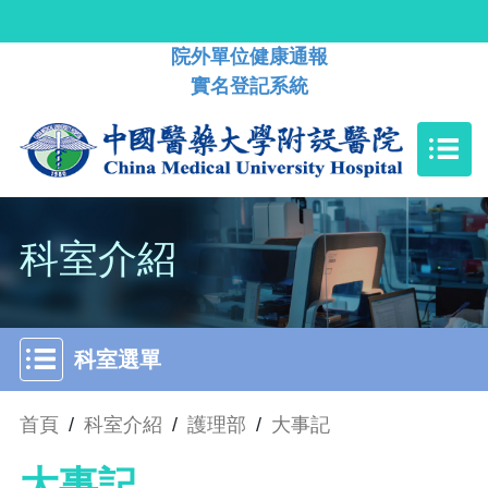
院外單位健康通報
實名登記系統
科室介紹
科室選單
首頁
/
科室介紹
/
護理部
/
大事記
大事記