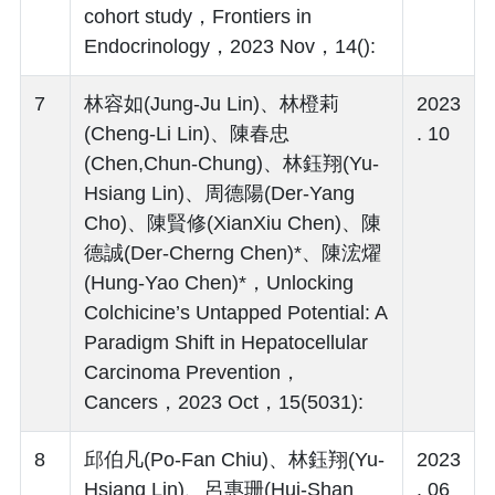
cohort study，Frontiers in
Endocrinology，2023 Nov，14():
7
林容如(Jung-Ju Lin)、林橙莉
2023
(Cheng-Li Lin)、陳春忠
. 10
(Chen,Chun-Chung)、林鈺翔(Yu-
Hsiang Lin)、周德陽(Der-Yang
Cho)、陳賢修(XianXiu Chen)、陳
德誠(Der-Cherng Chen)*、陳浤燿
(Hung-Yao Chen)*，Unlocking
Colchicine’s Untapped Potential: A
Paradigm Shift in Hepatocellular
Carcinoma Prevention，
Cancers，2023 Oct，15(5031):
8
邱伯凡(Po-Fan Chiu)、林鈺翔(Yu-
2023
Hsiang Lin)、呂惠珊(Hui-Shan
. 06