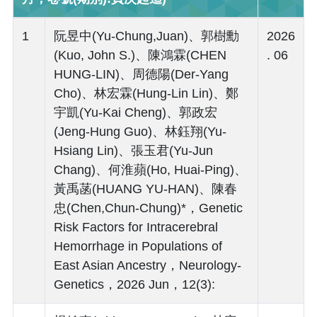
1
阮昱中(Yu-Chung,Juan)、郭樹勳
2026
(Kuo, John S.)、陳鴻霖(CHEN
. 06
HUNG-LIN)、周德陽(Der-Yang
Cho)、林宏霖(Hung-Lin Lin)、鄭
宇凱(Yu-Kai Cheng)、郭政宏
(Jeng-Hung Guo)、林鈺翔(Yu-
Hsiang Lin)、張玉君(Yu-Jun
Chang)、何淮蘋(Ho, Huai-Ping)、
黃禹菡(HUANG YU-HAN)、陳春
忠(Chen,Chun-Chung)*，Genetic
Risk Factors for Intracerebral
Hemorrhage in Populations of
East Asian Ancestry，Neurology-
Genetics，2026 Jun，12(3):