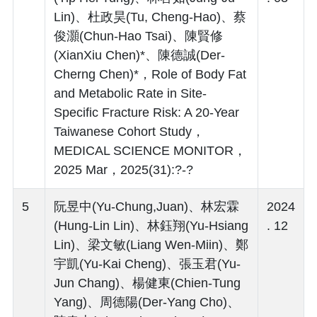
Lin)、杜政昊(Tu, Cheng-Hao)、蔡
俊灝(Chun-Hao Tsai)、陳賢修
(XianXiu Chen)*、陳德誠(Der-
Cherng Chen)*，Role of Body Fat
and Metabolic Rate in Site-
Specific Fracture Risk: A 20-Year
Taiwanese Cohort Study，
MEDICAL SCIENCE MONITOR，
2025 Mar，2025(31):?-?
5
阮昱中(Yu-Chung,Juan)、林宏霖
2024
(Hung-Lin Lin)、林鈺翔(Yu-Hsiang
. 12
Lin)、梁文敏(Liang Wen-Miin)、鄭
宇凱(Yu-Kai Cheng)、張玉君(Yu-
Jun Chang)、楊健東(Chien-Tung
Yang)、周德陽(Der-Yang Cho)、