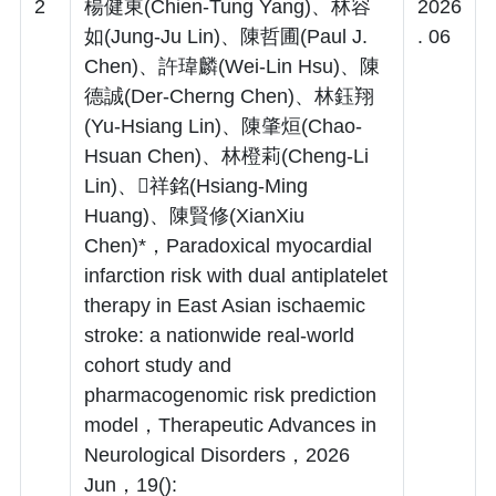
2
楊健東(Chien-Tung Yang)、林容
2026
如(Jung-Ju Lin)、陳哲圃(Paul J.
. 06
Chen)、許瑋麟(Wei-Lin Hsu)、陳
德誠(Der-Cherng Chen)、林鈺翔
(Yu-Hsiang Lin)、陳肇烜(Chao-
Hsuan Chen)、林橙莉(Cheng-Li
Lin)、祥銘(Hsiang-Ming
Huang)、陳賢修(XianXiu
Chen)*，Paradoxical myocardial
infarction risk with dual antiplatelet
therapy in East Asian ischaemic
stroke: a nationwide real-world
cohort study and
pharmacogenomic risk prediction
model，Therapeutic Advances in
Neurological Disorders，2026
Jun，19():