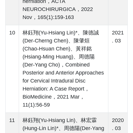
herniation，ACTA
NEUROCHIRURGICA，2022
Nov，165(1):159-163
10
林鈺翔(Yu-Hsiang Lin)*、陳德誠
2021
(Der-Cherng Chen)、陳肇烜
. 03
(Chao-Hsuan Chen)、黃祥銘
(Hsiang-Ming Huang)、周德陽
(Der-Yang Cho)，Combined
Posterior and Anterior Approaches
for Cervical Intradural Disc
Herniation: A Case Report，
BioMedicine，2021 Mar，
11(1):56-59
11
林鈺翔(Yu-Hsiang Lin)、林宏霖
2020
(Hung-Lin Lin)*、周德陽(Der-Yang
. 03