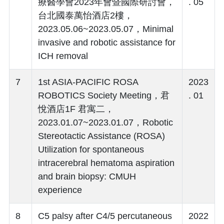
療醫學會2023年會暨國際研討會，
. 05
台北國泰萬怡酒店2樓，
2023.05.06~2023.05.07，Minimal
invasive and robotic assistance for
ICH removal
7
1st ASIA-PACIFIC ROSA
2023
ROBOTICS Society Meeting，君
. 01
悅酒店1F 君寓二，
2023.01.07~2023.01.07，Robotic
Stereotactic Assistance (ROSA)
Utilization for spontaneous
intracerebral hematoma aspiration
and brain biopsy: CMUH
experience
8
C5 palsy after C4/5 percutaneous
2022