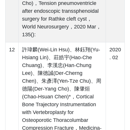
Cho)，Tension pneumoventricle
after endoscopic transsphenoidal
surgery for Rathke cleft cyst，
World Neurosurgery，2020 Mar，
135():
12
許瑋麟(Wei-Lin Hsu)、林鈺翔(Yu-
2020
Hsiang Lin)、莊皓宇(Hao-Che
. 02
Chuang)、李漢忠(Han-Chung
Lee)、陳德誠(Der-Cherng
Chen)、朱彥澤(Yen-Tze Chu)、周
德陽(Der-Yang Cho)、陳肇烜
(Chao-Hsuan Chen)*，Cortical
Bone Trajectory Instrumentation
with Vertebroplasty for
Osteoporotic Thoracolumbar
Compression Fracture，Medicina-