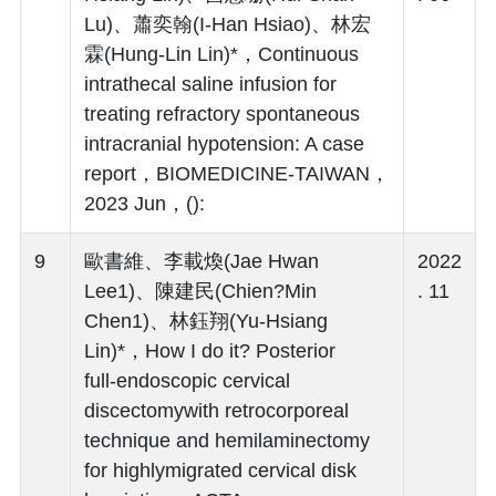
Lu)、蕭奕翰(I-Han Hsiao)、林宏
霖(Hung-Lin Lin)*，Continuous
intrathecal saline infusion for
treating refractory spontaneous
intracranial hypotension: A case
report，BIOMEDICINE-TAIWAN，
2023 Jun，():
9
歐書維、李載煥(Jae Hwan
2022
Lee1)、陳建民(Chien?Min
. 11
Chen1)、林鈺翔(Yu-Hsiang
Lin)*，How I do it? Posterior
full‑endoscopic cervical
discectomywith retrocorporeal
technique and hemilaminectomy
for highlymigrated cervical disk