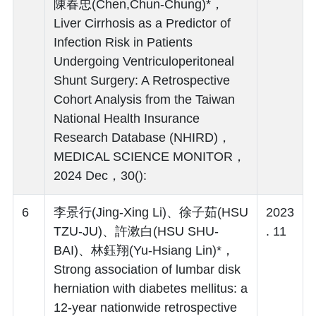
陳春忠(Chen,Chun-Chung)*，
Liver Cirrhosis as a Predictor of
Infection Risk in Patients
Undergoing Ventriculoperitoneal
Shunt Surgery: A Retrospective
Cohort Analysis from the Taiwan
National Health Insurance
Research Database (NHIRD)，
MEDICAL SCIENCE MONITOR，
2024 Dec，30():
6
李景行(Jing-Xing Li)、徐子茹(HSU
2023
TZU-JU)、許漱白(HSU SHU-
. 11
BAI)、林鈺翔(Yu-Hsiang Lin)*，
Strong association of lumbar disk
herniation with diabetes mellitus: a
12-year nationwide retrospective