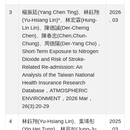
3
楊振廷(Yang Chen Ting)、林鈺翔
2026
(Yu-Hsiang Lin)*、林宏霖(Hung-
. 03
Lin Lin)、陳德誠(Der-Cherng
Chen)、陳春忠(Chen,Chun-
Chung)、周德陽(Der-Yang Cho)，
Short-Term Exposure to Nitrogen
Dioxide and Risk of Stroke-
Related Re-admission: An
Analysis of the Taiwan National
Health Insurance Research
Database，ATMOSPHERIC
ENVIRONMENT，2026 Mar，
26(3):20-29
4
林鈺翔(Yu-Hsiang Lin)、葉琋彤
2025
(Yip Hei Tung)、林容如(Jung-Ju
. 03