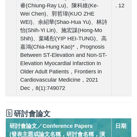
睿(Chiung-Ray Lu)、陳科維(Ke-
. 12
Wei Chen)、郭哲瑋(KUO ZHE
WEI)、余紹華(Shao-Hua Yu)、林詩
怡(Shih-Yi Lin)、施宏謀(Hong-Mo
Shih)、葉晞彤(YIP HEI-TUNG)、高
嘉鴻(Chia-Hung Kao)*，Prognosis
Between ST-Elevation and Non-ST-
Elevation Myocardial Infarction in
Older Adult Patients，Frontiers in
Cardiovascular Medicine，2021
Dec，8(1):749072
研討會論文
研討會論文／Conference Papers
日期
(發表主題或論文名稱，研討會名稱，演