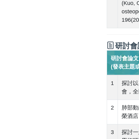
(Kuo, 
osteop
196(20
研討會
研討會論文／C
(發表主題
1
探討以
會，全國
2
肺部動
榮酒店，2
3
探討一