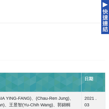
日期
A YING-FANG)、(Chau-Ren Jung)、
2021 .
Chan)、王昱智(Yu-Chih Wang)、郭錦輯
03