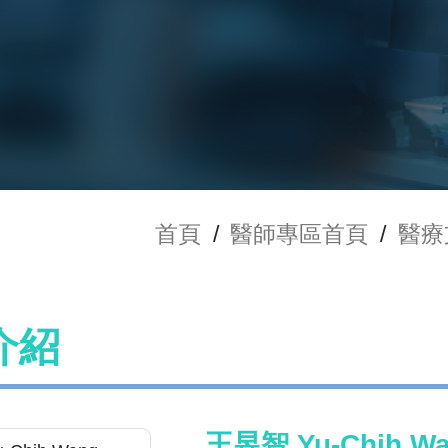
首頁
/
醫師專區首頁
/
醫療
介紹
王昱智 Yu-Chih W