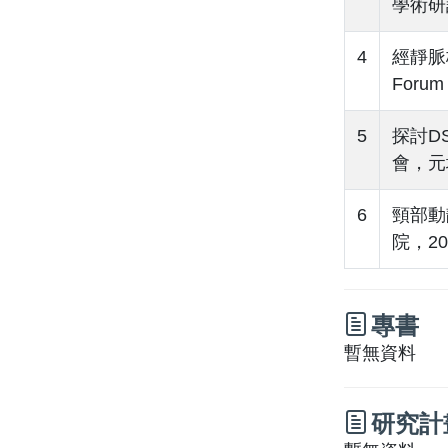
學術研討
4
經靜脈栓塞
Forum，
5
探討D
會，元培
6
頸部動
院，201
專書
暫無資料
研究計