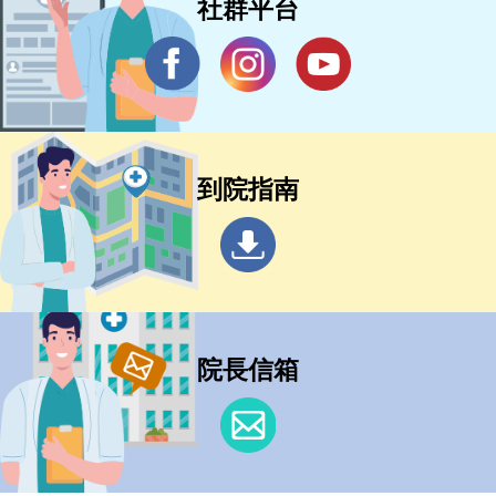
社群平台
到院指南
院長信箱