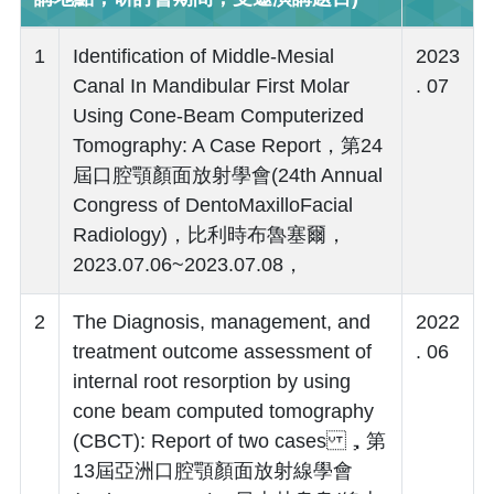
1
Identification of Middle-Mesial
2023
Canal In Mandibular First Molar
. 07
Using Cone-Beam Computerized
Tomography: A Case Report，第24
屆口腔顎顏面放射學會(24th Annual
Congress of DentoMaxilloFacial
Radiology)，比利時布魯塞爾，
2023.07.06~2023.07.08，
2
The Diagnosis, management, and
2022
treatment outcome assessment of
. 06
internal root resorption by using
cone beam computed tomography
(CBCT): Report of two cases ，第
13屆亞洲口腔顎顏面放射線學會