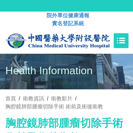
院外單位健康通報
實名登記系統
Health Information
首頁
/
衛教資訊
/
衛教影片
/
胸腔鏡肺部腫瘤切除手術 術前及術後衛教
胸腔鏡肺部腫瘤切除手術