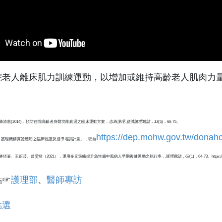
院老人離床肌力訓練運動，以增加或維持高齡老人肌肉力
陳清惠(2014)．預防住院高齡者身體功能衰退之臨床運動方案．
志為護理
-
慈濟護理雜誌，
13
(5)，66-75。
https://dep.mohw.gov.tw/donah
07年度「護理機構實證應用之臨床照護及指導培訓計畫」，取自
、林琦峯、王蔚芸、曾雯琦（2021）．運用多元策略提升急性腦中風病人早期復健運動之執行率．
護理雜誌，
68
(1)，64-73。https://
點☞
護理部
、
醫師專訪
點選