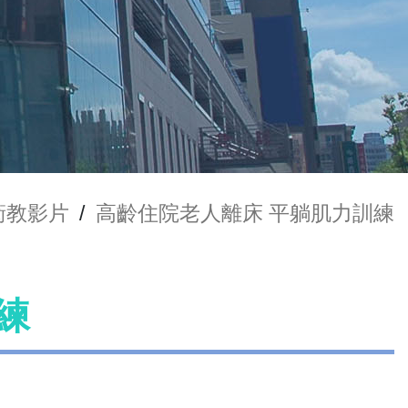
衛教影片
/
高齡住院老人離床 平躺肌力訓練
練