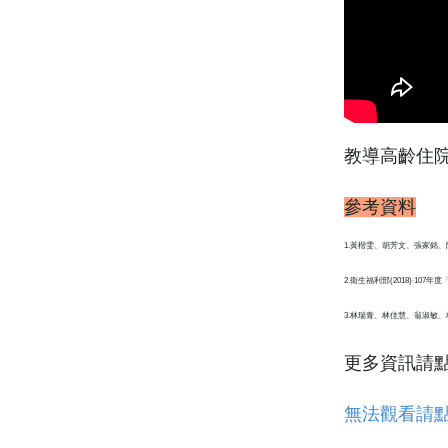
教導高齡住
參考資料
1.黃楷雯、胡芳文、張家銘、
2.衛生福利部(2018)‧1
3.林瑞青、林佳慧、翁淑敏
更多資訊請
無法觀看請