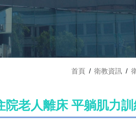
首頁
/
衛教資訊
/
住院老人離床 平躺肌力訓