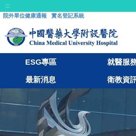
:::
院外單位健康通報
實名登記系統
ESG專區
就醫服
最新消息
衛教資