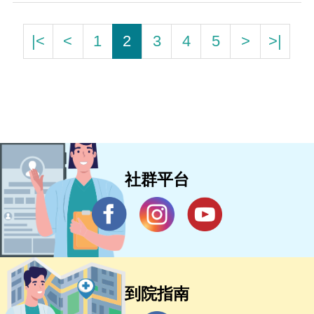
|<
<
1
2
3
4
5
>
>|
社群平台
到院指南