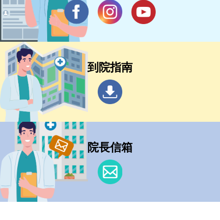
到院指南
院長信箱