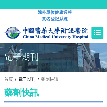
院外單位健康通報
實名登記系統
電子期刊
首頁
/
電子期刊
/
藥劑快訊
藥劑快訊