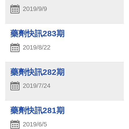
2019/9/9
藥劑快訊283期
2019/8/22
藥劑快訊282期
2019/7/24
藥劑快訊281期
2019/6/5