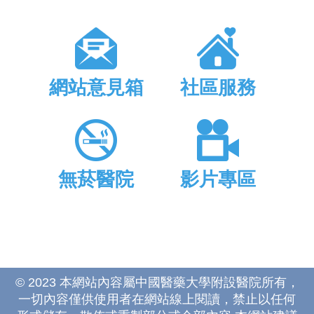
網站意見箱
社區服務
無菸醫院
影片專區
© 2023 本網站內容屬中國醫藥大學附設醫院所有，
一切內容僅供使用者在網站線上閱讀，禁止以任何