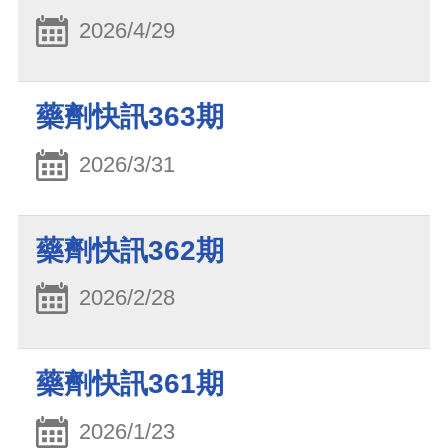
2026/4/29
藥劑快訊363期
2026/3/31
藥劑快訊362期
2026/2/28
藥劑快訊361期
2026/1/23