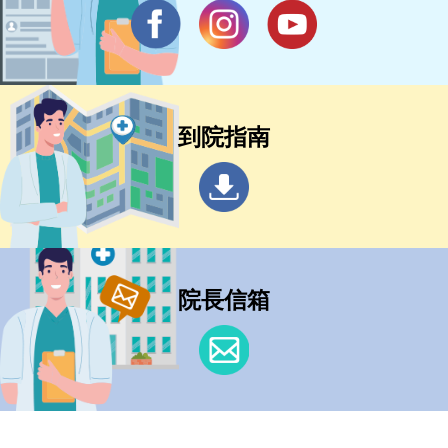
到院指南
院長信箱