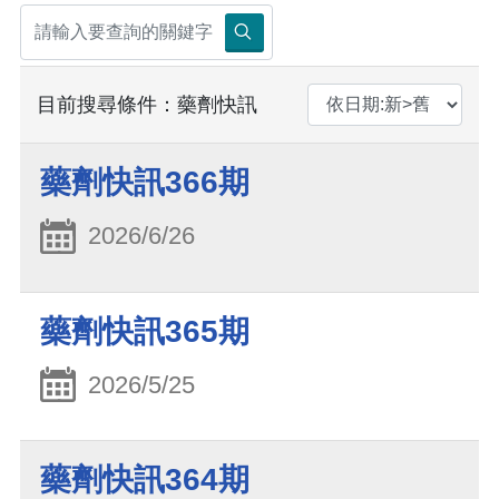
目前搜尋條件：藥劑快訊
藥劑快訊366期
2026/6/26
藥劑快訊365期
2026/5/25
藥劑快訊364期