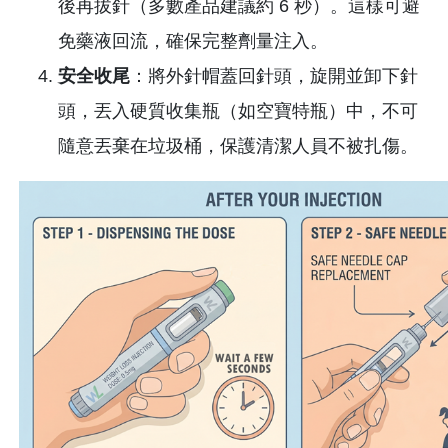
後再拔針（多數產品建議約 6 秒）。這樣可避
免藥液回流，確保完整劑量注入。
安全收尾
：將外針帽蓋回針頭，旋開並卸下針
頭，丟入硬質收集瓶（如空寶特瓶）中，不可
隨意丟棄在垃圾桶，保護清潔人員不被扎傷。