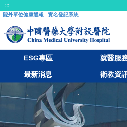
:::
院外單位健康通報
實名登記系統
ESG專區
就醫服
最新消息
衛教資