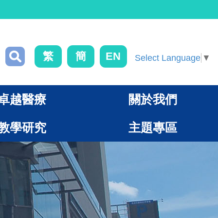
繁
簡
EN
Select Language
▼
卓越醫療
關於我們
教學研究
主題專區