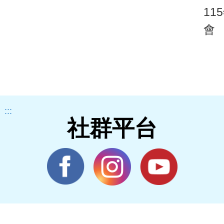
11
會
:::
社群平台