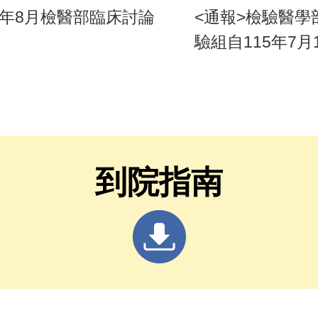
5年8月檢醫部臨床討論
<通報>檢驗醫學
驗組自115年7月
血小板功能分析
PFA-200，其
生物參考區間及
皆無異動
到院指南