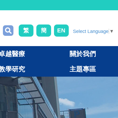
繁
簡
EN
Select Language
▼
卓越醫療
關於我們
教學研究
主題專區