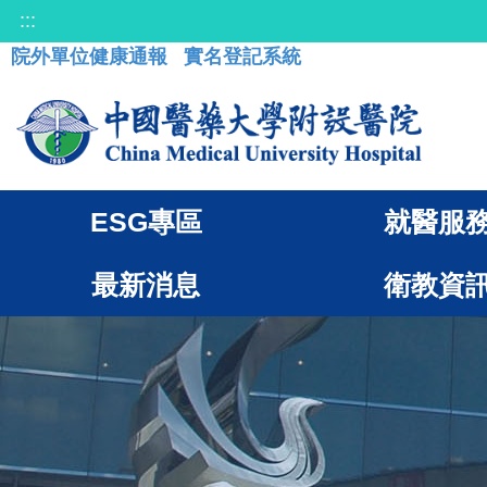
:::
院外單位健康通報
實名登記系統
ESG專區
就醫服
最新消息
衛教資