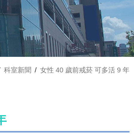
/
科室新聞
/
女性 40 歲前戒菸 可多活 9 年
年