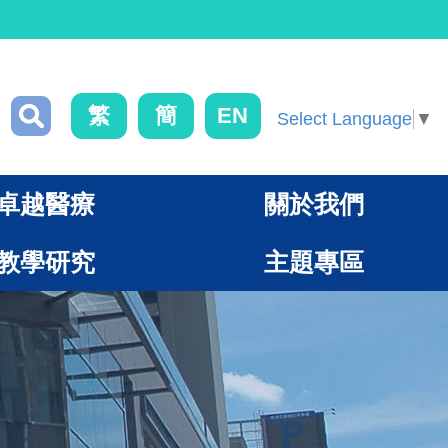
繁
簡
EN
Select Language
▼
卓越醫療
關於我們
教學研究
主題專區