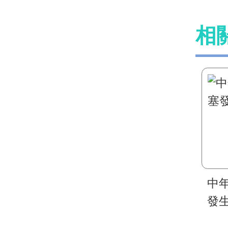
相
中
發