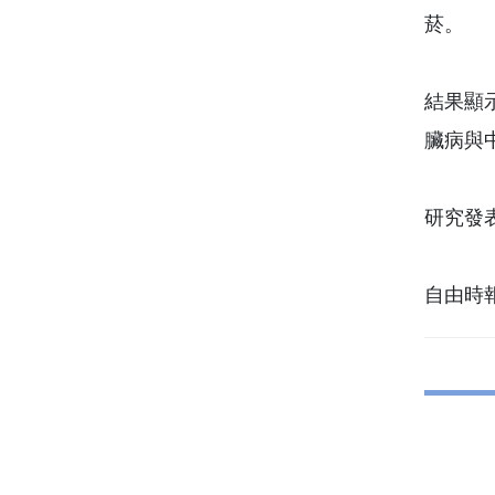
菸。
結果顯
臟病與
研究發表
自由時報 