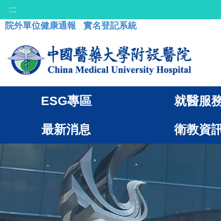
:::
院外單位健康通報
實名登記系統
ESG專區
就醫服
最新消息
衛教資