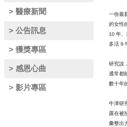
> 醫療新聞
一份最
的女性的
> 公告訊息
10 年
多活 9
> 獲獎專區
研究說
> 感恩心曲
通常都
數十年
> 影片專區
牛津研究
露在被
彙整出