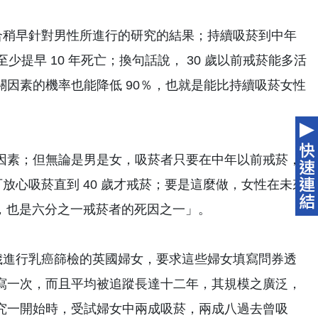
吻合稍早針對男性所進行的研究的結果；持續吸菸到中年
提早 10 年死亡；換句話說， 30 歲以前戒菸能多活
菸相關因素的機率也能降低 90％，也就是能比持續吸菸女性
因素；但無論是男是女，吸菸者只要在中年以前戒菸，
可放心吸菸直到 40 歲才戒菸；要是這麼做，女性在未來
險，也是六分之一戒菸者的死因之一」。
0-65 歲進行乳癌篩檢的英國婦女，要求這些婦女填寫問券透
寫一次，而且平均被追蹤長達十二年，其規模之廣泛，
究一開始時，受試婦女中兩成吸菸，兩成八過去曾吸