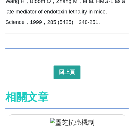
Wang H，Bloom O，Zhang M，et al. HMG-1 as a
late mediator of endotoxin lethality in mice.
Science，1999，285 (5425)：248-251.
回上頁
相關文章