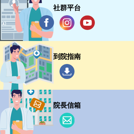
社群平台
到院指南
院長信箱