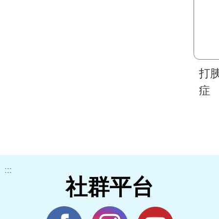
打
症
:::
社群平台