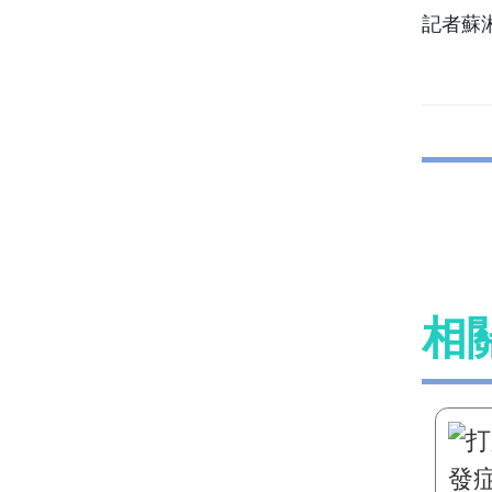
記者蘇湘雲
相