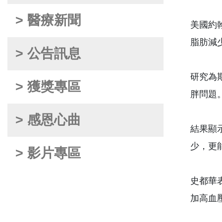
> 醫療新聞
美國約翰
脂肪減
> 公告訊息
研究為
> 獲獎專區
胖問題
> 感恩心曲
結果顯
少，更
> 影片專區
史都華
加高血