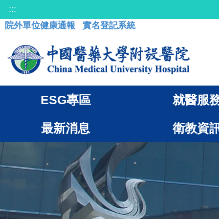
:::
院外單位健康通報
實名登記系統
ESG專區
就醫服
最新消息
衛教資