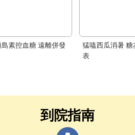
胰島素控血糖 遠離併發
猛嗑西瓜消暑 糖
表
到院指南