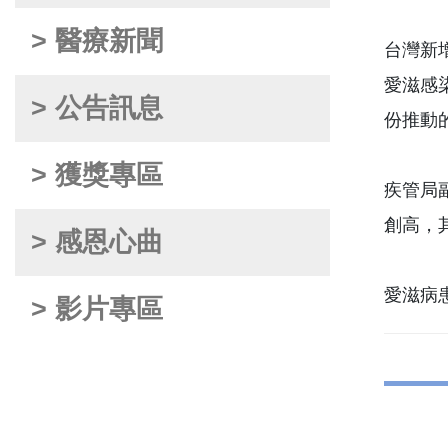
> 醫療新聞
台灣新
愛滋感染
> 公告訊息
份推動的
> 獲獎專區
疾管局
創高，
> 感恩心曲
愛滋病患
> 影片專區