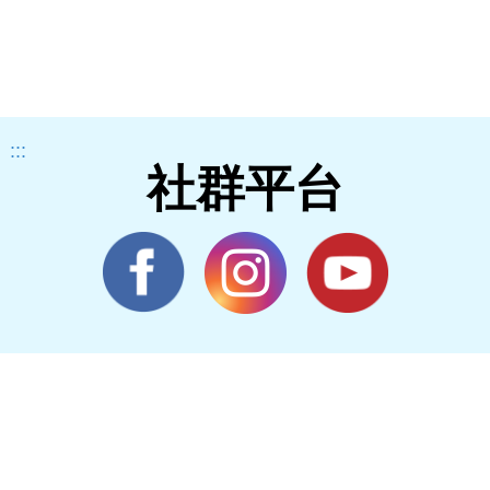
措
苗
:::
社群平台