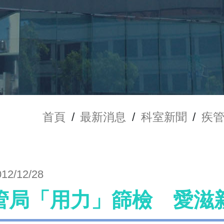
首頁
/
最新消息
/
科室新聞
/
疾管
012/12/28
管局「用力」篩檢 愛滋新感