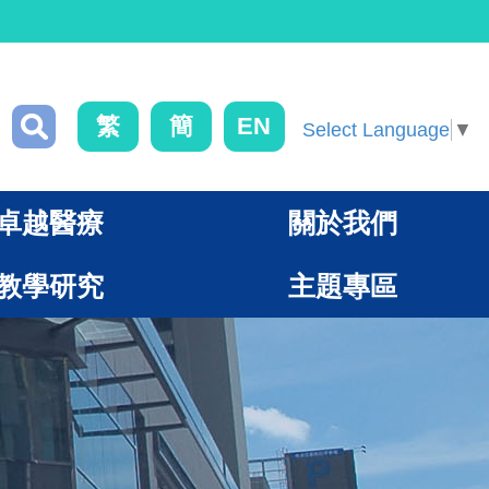
繁
簡
EN
Select Language
▼
卓越醫療
關於我們
教學研究
主題專區