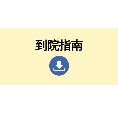
施並按時攜幼兒接種疫
嗽及紅疹症狀，
醫
到院指南