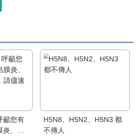
呼籲您有
H5N8、H5N2、H5N3 都
膜炎、咳
不傳人