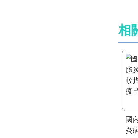
相
國
炎