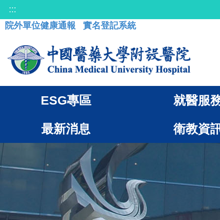
:::
院外單位健康通報
實名登記系統
ESG專區
就醫服
最新消息
衛教資