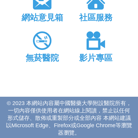
網站意見箱
社區服務
無菸醫院
影片專區
© 2023 本網站內容屬中國醫藥大學附設醫院所有，
一切內容僅供使用者在網站線上閱讀，禁止以任何
形式儲存、散佈或重製部分或全部內容 本網站建議
以Microsoft Edge、Firefox或Google Chrome等瀏覽
器瀏覽。