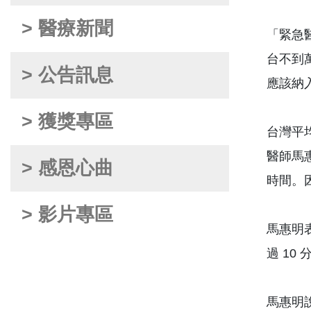
> 醫療新聞
「緊急
台不到
> 公告訊息
應該納
> 獲獎專區
台灣平
醫師馬
> 感恩心曲
時間。
> 影片專區
馬惠明表
過 10
馬惠明