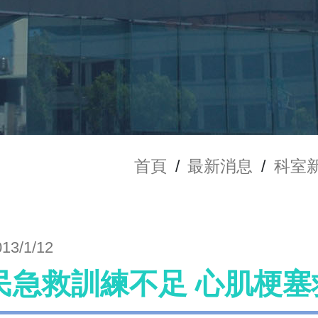
首頁
/
最新消息
/
科室
013/1/12
民急救訓練不足 心肌梗塞