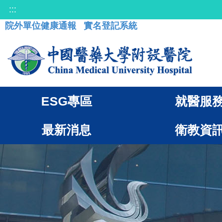
:::
院外單位健康通報
實名登記系統
ESG專區
就醫服
最新消息
衛教資