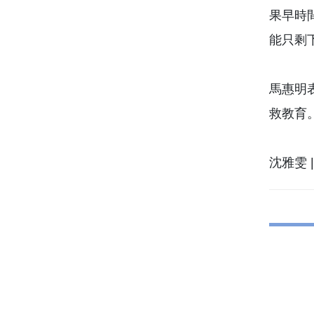
果早時間
能只剩下
馬惠明
救教育
沈雅雯 |