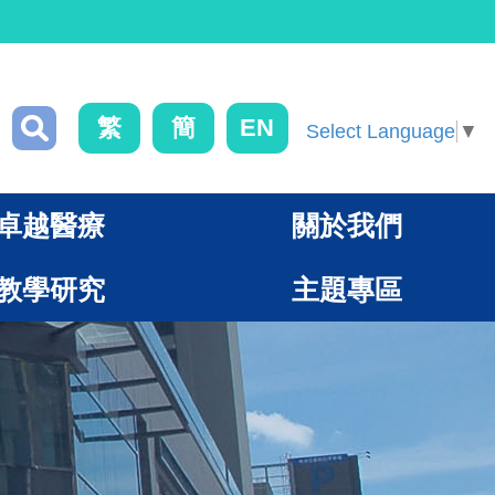
繁
簡
EN
Select Language
▼
卓越醫療
關於我們
教學研究
主題專區