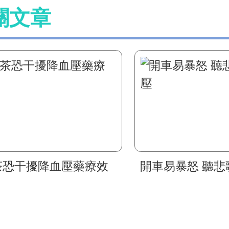
關文章
茶恐干擾降血壓藥療效
開車易暴怒 聽悲