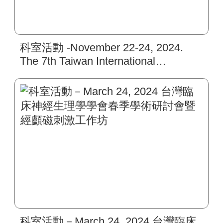
科室活動 -November 22-24, 2024.
The 7th Taiwan International
Congress of Parkinson’s Disease and
Movement Disorders.
科室活動－March 24, 2024 台灣臨床