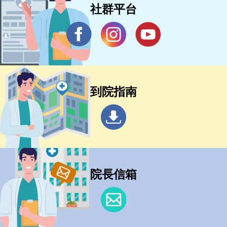
社群平台
到院指南
院長信箱