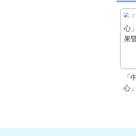
「
心
果