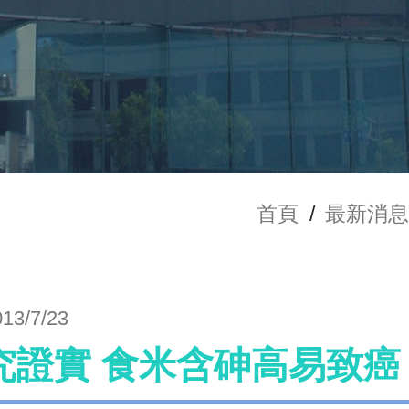
首頁
/
最新消
013/7/23
究證實 食米含砷高易致癌