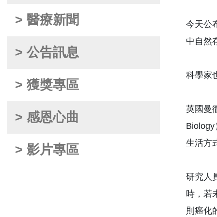
> 醫療新聞
今天公
中自然
> 公告訊息
科學家
> 獲獎專區
英國曼徹斯
> 感恩心曲
Biol
生活方
> 影片專區
研究人
時，若
則癌化