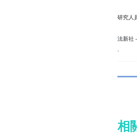
研究人
法新社 – 
.
相