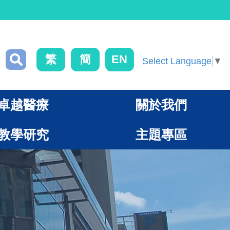
繁
簡
EN
Select Language
▼
卓越醫療
關於我們
教學研究
主題專區