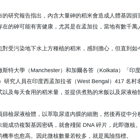
布的研究報告指出，內含大量砷的稻米會造成人體基因損
存在的砷可能有害健康，尤其是在孟加拉，當地有數千萬人的
也對受污染地下水上方種植的稻米，感到擔心，但直到如
特大學（Manchester）和加爾各答（Kolkata）「印度化學生物學
ogy）研究人員在印度西孟加拉省（West Bengal）4
式以及每天食用的稻米量，並提供煮熟的米飯以及尿液檢
員篩檢尿液檢體，以萃取尿道內膜的細胞，然後再從中分析基因
未能成功複製基因密碼，就會殘留 DNA 碎片，此即微
的機率也愈高。因此微核數量若較多，就是風險指標。