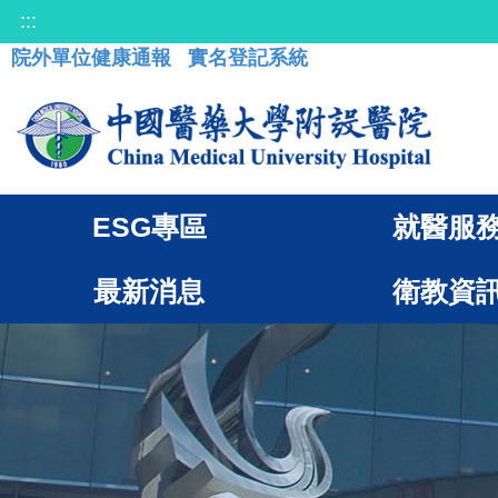
:::
院外單位健康通報
實名登記系統
ESG專區
就醫服
最新消息
衛教資