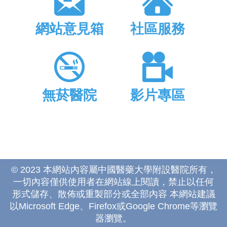
網站意見箱
社區服務
無菸醫院
影片專區
© 2023 本網站內容屬中國醫藥大學附設醫院所有，
一切內容僅供使用者在網站線上閱讀，禁止以任何
形式儲存、散佈或重製部分或全部內容 本網站建議
以Microsoft Edge、Firefox或Google Chrome等瀏覽
器瀏覽。