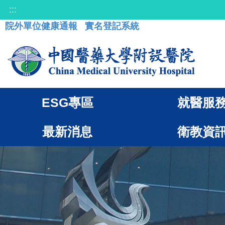
:::
院外單位健康通報
實名登記系統
ESG專區
就醫服
最新消息
衛教資