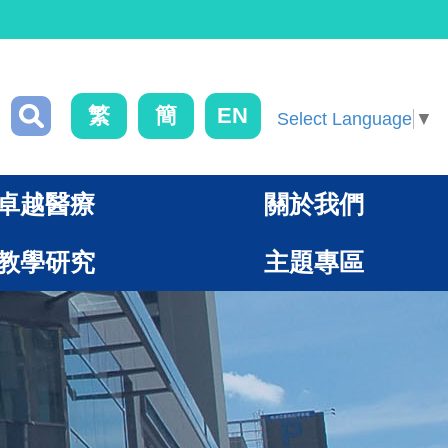
繁
簡
EN
Select Language
▼
卓越醫療
關於我們
教學研究
主題專區