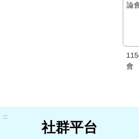
11
會
:::
社群平台