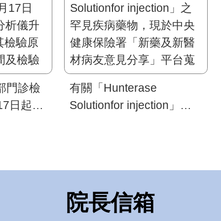
部門診檢
有關「Hunterase
17日起，
Solutionfor injection」之
儀升級為
罕見疾病藥物，現於中央
檢驗原理、
健康保險署「新藥及新醫
檢驗作業
材病友意見分享」平台蒐
集意見，敬請踴躍提供寶
貴意見。
院長信箱