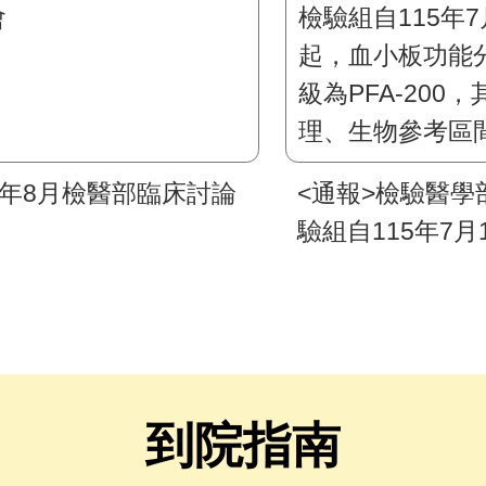
5年8月檢醫部臨床討論
<通報>檢驗醫學
驗組自115年7月
血小板功能分析
PFA-200，其
生物參考區間及
皆無異動
到院指南