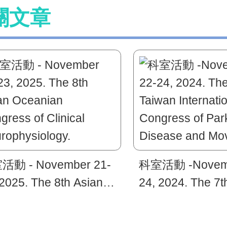
關文章
活動 - November 21-
科室活動 -Novemb
 2025. The 8th Asian
24, 2024. The 7t
anian Congress of
International Co
nical Neurophysiology.
Parkinson’s Dis