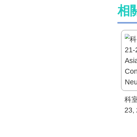
相
科室
23,
Oce
Cli