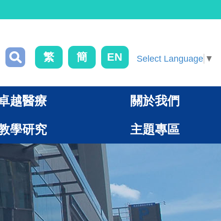
繁
簡
EN
Select Language
▼
卓越醫療
關於我們
教學研究
主題專區