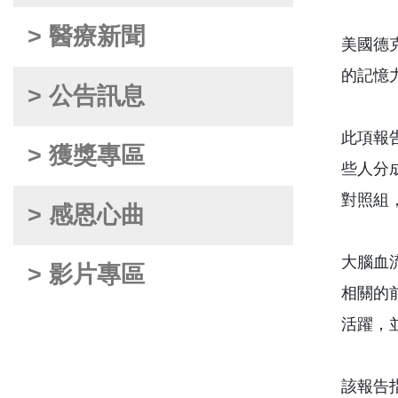
> 醫療新聞
美國德克
的記憶
> 公告訊息
此項報告
> 獲獎專區
些人分
對照組
> 感恩心曲
大腦血
> 影片專區
相關的
活躍，
該報告