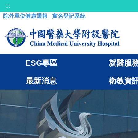
:::
院外單位健康通報
實名登記系統
ESG專區
就醫服
最新消息
衛教資