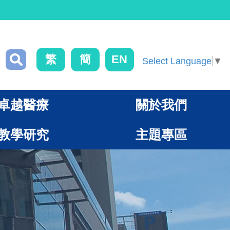
繁
簡
EN
Select Language
▼
卓越醫療
關於我們
教學研究
主題專區