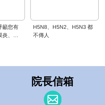
呼籲您有
H5N8、H5N2、H5N3 都
膜炎、咳
不傳人
請儘速就
院長信箱