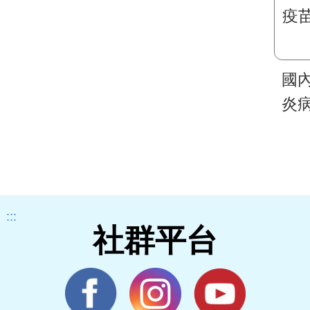
國
炎
措
苗
:::
社群平台