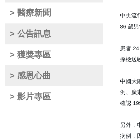
> 醫療新聞
中央流行
86 歲
> 公告訊息
患者 
> 獲獎專區
採檢送
> 感恩心曲
中國大陸
例、廣東
> 影片專區
確認 1
另外，中
病例，