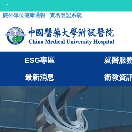
:::
院外單位健康通報
實名登記系統
ESG專區
就醫服
最新消息
衛教資