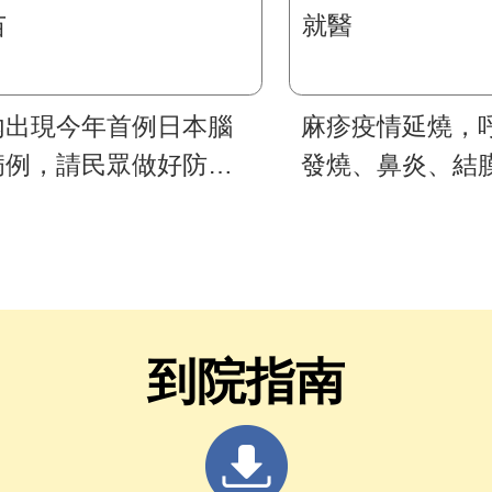
內出現今年首例日本腦
麻疹疫情延燒，
病例，請民眾做好防蚊
發燒、鼻炎、結
施並按時攜幼兒接種疫
嗽及紅疹症狀，
醫
到院指南