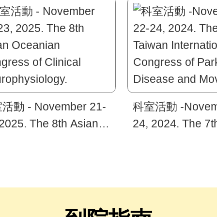
活動 - November 21-
科室活動 -Novemb
 2025. The 8th Asian
24, 2024. The 7t
anian Congress of
International Co
nical Neurophysiology.
Parkinson’s Dis
Movement Disor