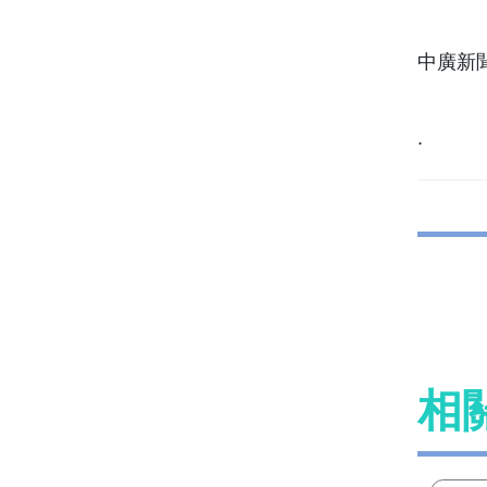
中廣新聞網
.
相