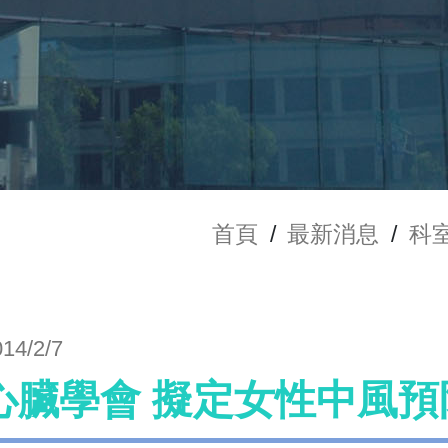
首頁
/
最新消息
/
科
014/2/7
心臟學會 擬定女性中風預