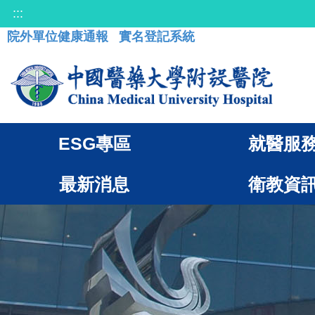
:::
院外單位健康通報
實名登記系統
ESG專區
就醫服
最新消息
衛教資