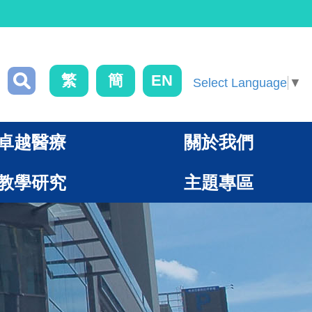
繁
簡
EN
Select Language
▼
卓越醫療
關於我們
教學研究
主題專區