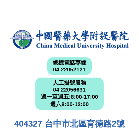
總機電話專線
04 22052121
人工掛號服務
04 22056631
週一至週五:8:00-17:00
週六8:00-12:00
404327 台中市北區育德路2號