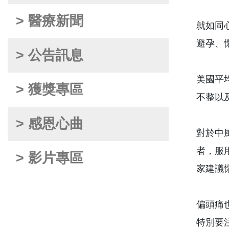
> 醫療新聞
就如同
避孕、
> 公告訊息
美國平
> 獲獎專區
不整以
> 感恩心曲
對於中
者，服
> 影片專區
家建議
偏頭痛
特別要