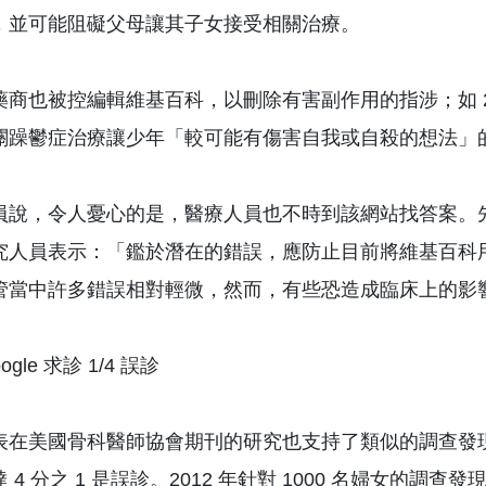
，並可能阻礙父母讓其子女接受相關治療。
商也被控編輯維基百科，以刪除有害副作用的指涉；如 2009
關躁鬱症治療讓少年「較可能有傷害自我或自殺的想法」
員說，令人憂心的是，醫療人員也不時到該網站找答案。先
究人員表示：「鑑於潛在的錯誤，應防止目前將維基百科
管當中許多錯誤相對輕微，然而，有些恐造成臨床上的影
ogle 求診 1/4 誤診
表在美國骨科醫師協會期刊的研究也支持了類似的調查發現，
 4 分之 1 是誤診。2012 年針對 1000 名婦女