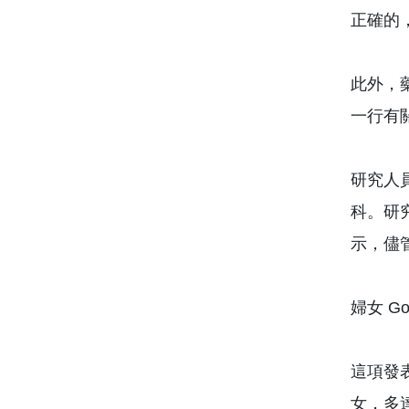
正確的
此外，藥
一行有
研究人
科。研
示，儘
婦女 Go
這項發
女，多達