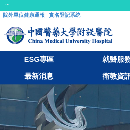
:::
院外單位健康通報
實名登記系統
ESG專區
就醫服
最新消息
衛教資