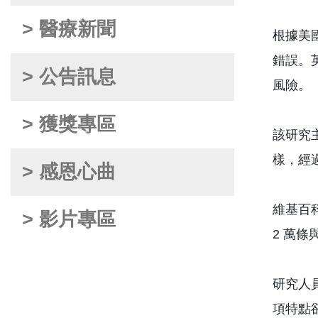
> 醫療新聞
根據美國
錯誤。
> 公告訊息
風險。
> 獲獎專區
該研究
樣，經
> 感恩心曲
維基百科
> 影片專區
2 萬條
研究人
項特點