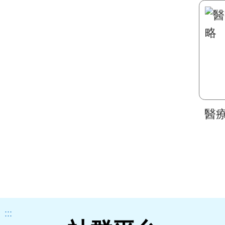
醫
:::