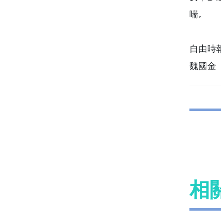
喘。
自由時報 
魏國金
相