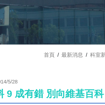
首頁
/
最新消息
/
科室
014/5/28
料 9 成有錯 別向維基百