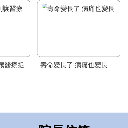
讓醫療捉
壽命變長了 病痛也變長