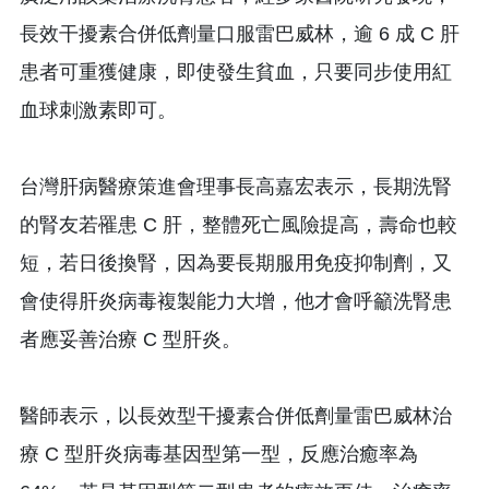
長效干擾素合併低劑量口服雷巴威林，逾 6 成 C 肝
患者可重獲健康，即使發生貧血，只要同步使用紅
血球刺激素即可。
台灣肝病醫療策進會理事長高嘉宏表示，長期洗腎
的腎友若罹患 C 肝，整體死亡風險提高，壽命也較
短，若日後換腎，因為要長期服用免疫抑制劑，又
會使得肝炎病毒複製能力大增，他才會呼籲洗腎患
者應妥善治療 C 型肝炎。
醫師表示，以長效型干擾素合併低劑量雷巴威林治
療 C 型肝炎病毒基因型第一型，反應治癒率為