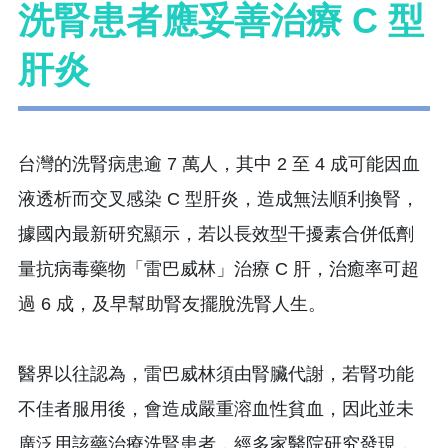
洗腎患者應妥善治療 C 型
肝炎
台灣的洗腎病患逾 7 萬人，其中 2 至 4 成可能因血
液透析而交叉感染 C 型肝炎，造成無法順利換腎，
據國內最新研究顯示，若以長效型干擾素合併低劑
量抗病毒藥物「雷巴威林」治療 C 肝，治癒率可超
過 6 成，及早幫助腎友擺脫洗腎人生。
醫界以往認為，雷巴威林須由腎臟代謝，若腎功能
不佳者服用後，會造成嚴重溶血性貧血，因此並未
廣泛用該藥治療洗腎患者，經多家醫院研究發現，