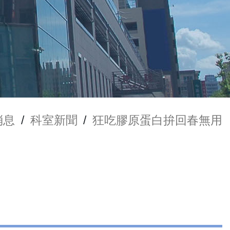
消息
/
科室新聞
/
狂吃膠原蛋白拚回春無用