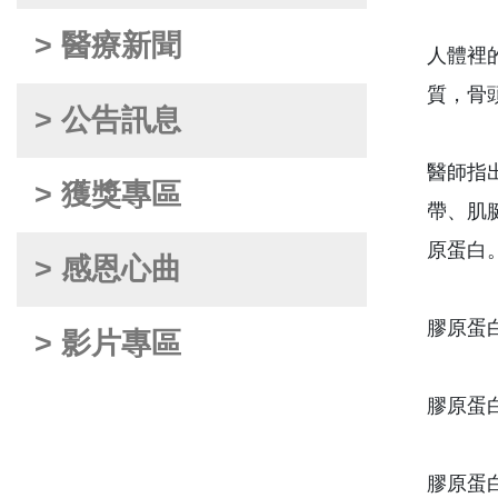
> 醫療新聞
人體裡
質，骨
> 公告訊息
醫師指
> 獲獎專區
帶、肌
原蛋白
> 感恩心曲
膠原蛋
> 影片專區
膠原蛋
膠原蛋