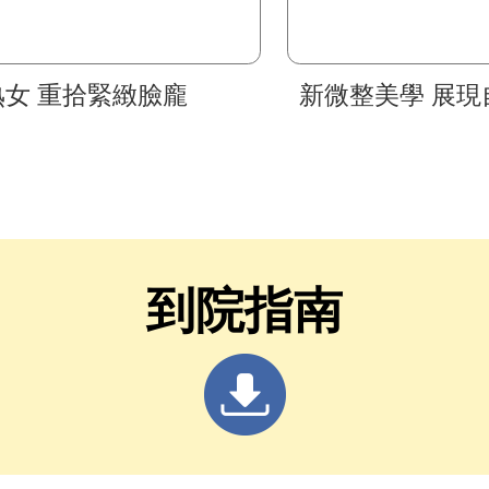
熟女 重拾緊緻臉龐
新微整美學 展現
到院指南