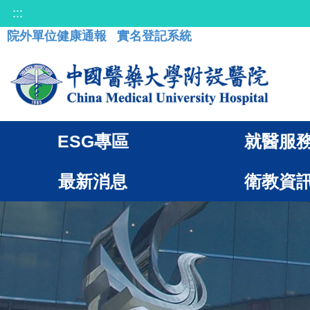
:::
院外單位健康通報
實名登記系統
ESG專區
就醫服
最新消息
衛教資