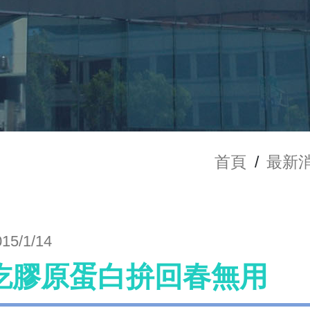
首頁
/
最新
015/1/14
吃膠原蛋白拚回春無用