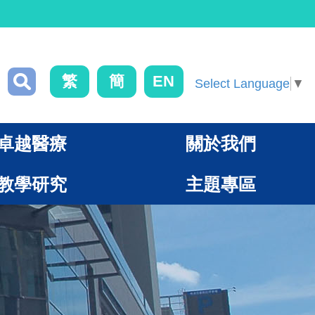
繁
簡
EN
Select Language
▼
卓越醫療
關於我們
教學研究
主題專區