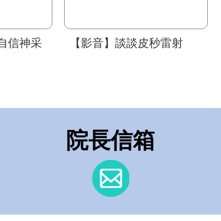
自信神采
【影音】談談皮秒雷射
院長信箱