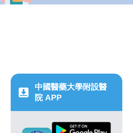
中國醫藥大學附設醫
院 APP