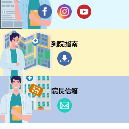
到院指南
院長信箱