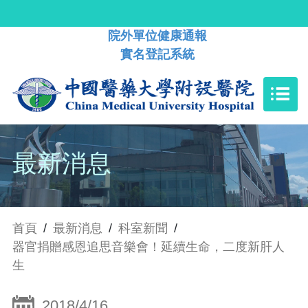
院外單位健康通報
實名登記系統
最新消息
首頁
/
最新消息
/
科室新聞
/
器官捐贈感恩追思音樂會！延續生命，二度新肝人
生
2018/4/16