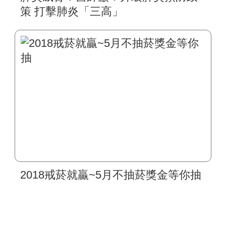
策 打擊肺炎「三高」
2018戒菸就贏~5月不抽菸獎金等你抽