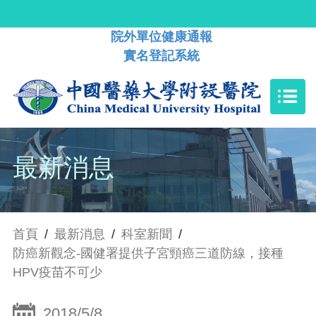
院外單位健康通報
實名登記系統
最新消息
首頁
/
最新消息
/
科室新聞
/
防癌新觀念-國健署提供子宮頸癌三道防線，接種
HPV疫苗不可少
2018/5/8