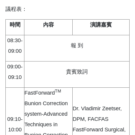
議程表：
時間
內容
演講嘉賓
08:30-
報 到
09:00
09:00-
貴賓致詞
09:10
TM
FastForward
Bunion Correction
Dr. Vladimir Zeetser,
system-Advanced
09:10-
DPM, FACFAS
Techniques in
10:00
FastForward Surgical,
Bunion Correction