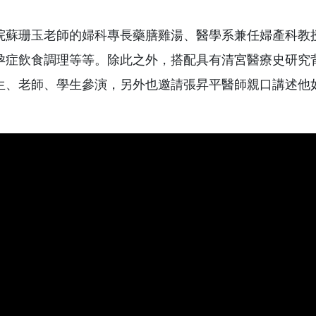
院蘇珊玉老師的婦科專長藥膳雞湯、醫學系兼任婦產科教
孕症飲食調理等等。除此之外，搭配具有清宮醫療史研究背
生、老師、學生參演，另外也邀請張昇平醫師親口講述他