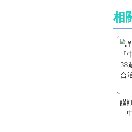
相
謹訂
「
3