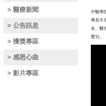
> 醫療新聞
中醫學
專長不
> 公告訊息
友、醫
嬰兒。
> 獲獎專區
> 感恩心曲
> 影片專區