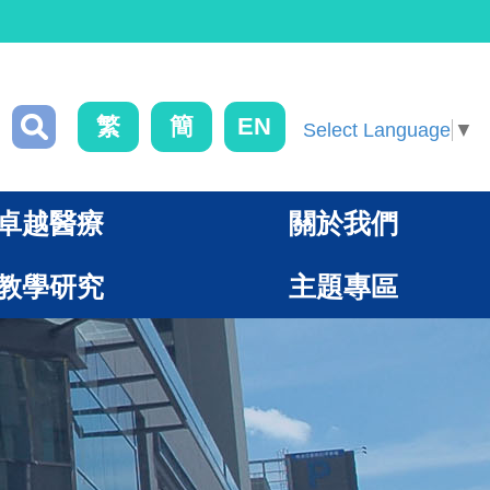
繁
簡
EN
Select Language
▼
卓越醫療
關於我們
教學研究
主題專區