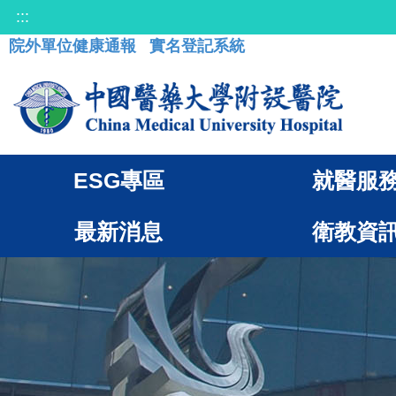
:::
院外單位健康通報
實名登記系統
ESG專區
就醫服
最新消息
衛教資