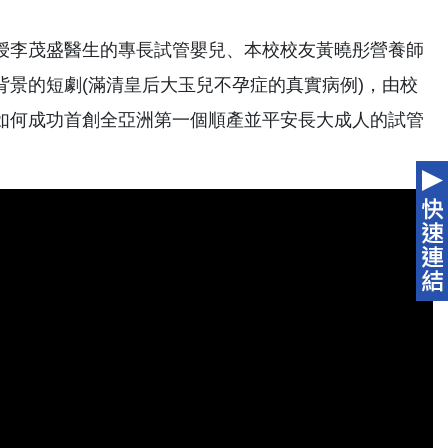
授李茂盛醫生的專長試管嬰兒、本校校友黃曉彤營養師
景的短劇(滿清皇后大玉兒不孕症的真實病例)，由校
如何成功首創全亞洲第一個順產並平安長大成人的試管