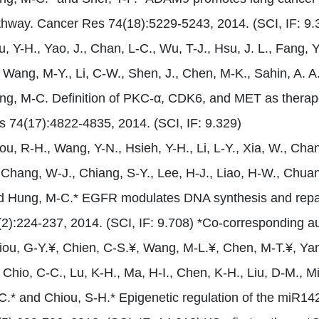
thway. Cancer Res 74(18):5229-5243, 2014. (SCI, IF: 9.
, Y-H., Yao, J., Chan, L-C., Wu, T-J., Hsu, J. L., Fang, 
 Wang, M-Y., Li, C-W., Shen, J., Chen, M-K., Sahin, A. A.
ng, M-C. Definition of PKC-α, CDK6, and MET as therapeut
s 74(17):4822-4835, 2014. (SCI, IF: 9.329)
u, R-H., Wang, Y-N., Hsieh, Y-H., Li, L-Y., Xia, W., Cha
 Chang, W-J., Chiang, S-Y., Lee, H-J., Liao, H-W., Chuan
d Hung, M-C.* EGFR modulates DNA synthesis and repair
(2):224-237, 2014. (SCI, IF: 9.708) *Co-corresponding a
iou, G-Y.¥, Chien, C-S.¥, Wang, M-L.¥, Chen, M-T.¥, Yang
 Chio, C-C., Lu, K-H., Ma, H-I., Chen, K-H., Liu, D-M., Mi
.* and Chiou, S-H.* Epigenetic regulation of the miR142-