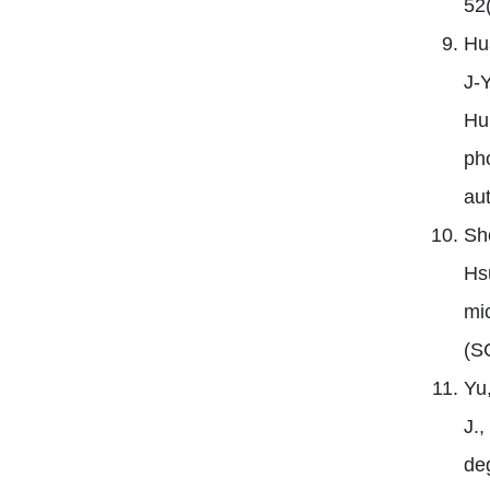
52
Hu
J-Y
Hu
ph
au
She
Hsu
mi
(SC
Yu
J.
de