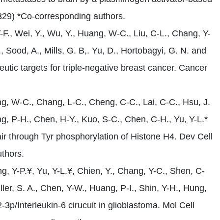
329) *Co-corresponding authors.
Y-F., Wei, Y., Wu, Y., Huang, W-C., Liu, C-L., Chang, Y-
, Sood, A., Mills, G. B,. Yu, D., Hortobagyi, G. N. and
ic targets for triple-negative breast cancer. Cancer
ng, W-C., Chang, L-C., Cheng, C-C., Lai, C-C., Hsu, J.
g, P-H., Chen, H-Y., Kuo, S-C., Chen, C-H., Yu, Y-L.*
 through Tyr phosphorylation of Histone H4. Dev Cell
uthors.
, Y-P.¥, Yu, Y-L.¥, Chien, Y., Chang, Y-C., Shen, C-
ller, S. A., Chen, Y-W., Huang, P-I., Shin, Y-H., Hung,
3p/Interleukin-6 cirucuit in glioblastoma. Mol Cell