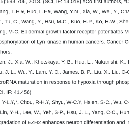
(5):693-706, 2013. (SCI, IF: 14.018) ¥Co-first authors, 
ang, T-H.¥, Huo, L-F.¥, Wang, Y-N., Xia, W., Wei, Y., Ch
., Tu, C., Wang, Y., Hsu, M-C., Kuo, H-P., Ko, H-W., She
ng, M-C. Epidermal growth factor receptor potentiates 
osphorylation of Lyn kinase in human cancers. Cancer Cel
thors.
n, J., Xia, W., Khotskaya, Y. B., Huo, L., Nakanishi, K.
, J. L., Wu, Y., Lam, Y. C., James, B. P., Liu, X., Liu,
croRNA maturation in response to hypoxia through phos
I, IF: 41.456)
, Y-L.¥,*, Chou, R-H.¥, Shyu, W-C.¥, Hsieh, S-C., Wu, C-
, Lin, Y-H., Lee, W., Yeh, S-P., Hsu, J. L., Yang, C-C.,
gradation of EZH2 enhances neuron differentiation and im