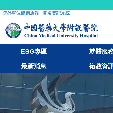
:::
院外單位健康通報
實名登記系統
ESG專區
就醫服
最新消息
衛教資