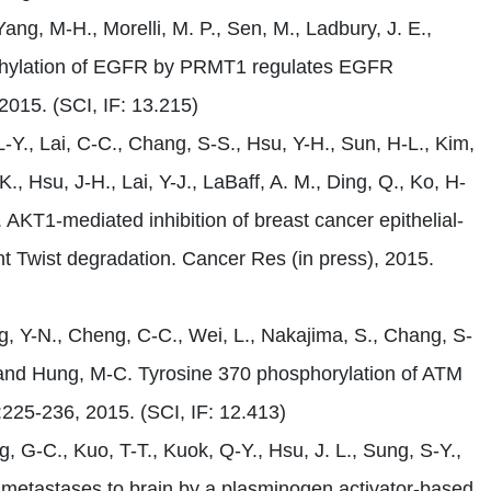
ang, M-H., Morelli, M. P., Sen, M., Ladbury, J. E.,
ethylation of EGFR by PRMT1 regulates EGFR
 2015. (SCI, IF: 13.215)
 L-Y., Lai, C-C., Chang, S-S., Hsu, Y-H., Sun, H-L., Kim,
, Hsu, J-H., Lai, Y-J., LaBaff, A. M., Ding, Q., Ko, H-
 AKT1-mediated inhibition of breast cancer epithelial-
 Twist degradation. Cancer Res (in press), 2015.
, Y-N., Cheng, C-C., Wei, L., Nakajima, S., Chang, S-
Y. and Hung, M-C. Tyrosine 370 phosphorylation of ATM
225-236, 2015. (SCI, IF: 12.413)
g, G-C., Kuo, T-T., Kuok, Q-Y., Hsu, J. L., Sung, S-Y.,
metastases to brain by a plasminogen activator-based