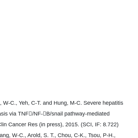
e, W-C., Yeh, C-T. and Hung, M-C. Severe hepatitis
asis via TNF/NF-B/snail pathway-mediated
Clin Cancer Res (in press), 2015. (SCI, IF: 8.722)
ng, W-C., Arold, S. T., Chou, C-K., Tsou, P-H.,