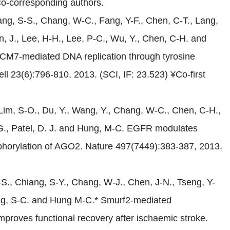
*Co-corresponding authors.
ang, S-S., Chang, W-C., Fang, Y-F., Chen, C-T., Lang,
n, J., Lee, H-H., Lee, P-C., Wu, Y., Chen, C-H. and
MCM7-mediated DNA replication through tyrosine
l 23(6):796-810, 2013. (SCI, IF: 23.523) ¥Co-first
, Lim, S-O., Du, Y., Wang, Y., Chang, W-C., Chen, C-H.,
 C-G., Patel, D. J. and Hung, M-C. EGFR modulates
phorylation of AGO2. Nature 497(7449):383-387, 2013.
S., Chiang, S-Y., Chang, W-J., Chen, J-N., Tseng, Y-
 Hung, S-C. and Hung M-C.* Smurf2-mediated
proves functional recovery after ischaemic stroke.