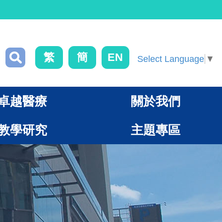
繁
簡
EN
Select Language
▼
卓越醫療
關於我們
教學研究
主題專區