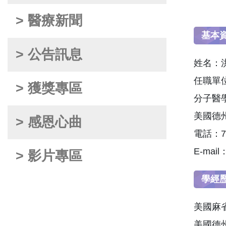
> 醫療新聞
基本
> 公告訊息
姓名：洪明
任職單
> 獲獎專區
分子醫
美國德
> 感恩心曲
電話：71
E-mail
> 影片專區
學經
美國麻省B
美國德州