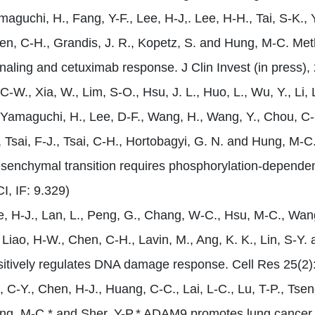
aguchi, H., Fang, Y-F., Lee, H-J,. Lee, H-H., Tai, S-K., Y
en, C-H., Grandis, J. R., Kopetz, S. and Hung, M-C. M
naling and cetuximab response. J Clin Invest (in press),
 C-W., Xia, W., Lim, S-O., Hsu, J. L., Huo, L., Wu, Y., Li,
 Yamaguchi, H., Lee, D-F., Wang, H., Wang, Y., Chou, C-K.
 Tsai, F-J., Tsai, C-H., Hortobagyi, G. N. and Hung, M-C.
senchymal transition requires phosphorylation-dependent
I, IF: 9.329)
e, H-J., Lan, L., Peng, G., Chang, W-C., Hsu, M-C., Wang
, Liao, H-W., Chen, C-H., Lavin, M., Ang, K. K., Lin, S-
sitively regulates DNA damage response. Cell Res 25(2):
, C-Y., Chen, H-J., Huang, C-C., Lai, L-C., Lu, T-P., Tsen
ng, M-C.* and Sher, Y-P.* ADAM9 promotes lung cancer 