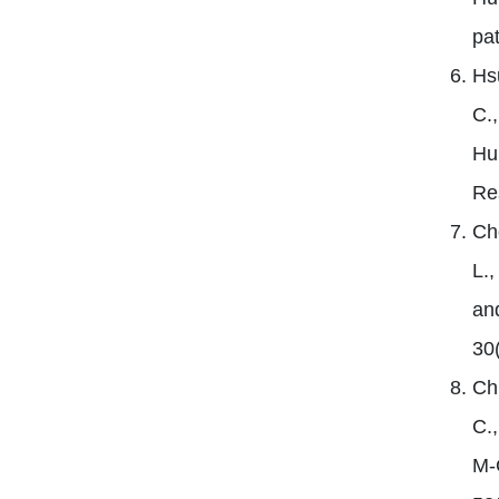
pa
Hsu
C.,
Hu
Re
Cho
L.,
an
30
Ch
C.,
M-C