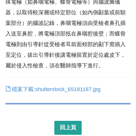
殊電極（如鼻咽電極、蝶骨電極等）與腦波圖儀
器，以取得較深層或特定部位（如內側顳葉或前額
葉部分）的腦波記錄，鼻咽電極須由受檢者鼻孔插
入送至鼻腔，將電極頂部抵在鼻咽腔後壁；而蝶骨
電極則由引導針從受檢者耳前面頰部的顳下窩插入
至定位，拔出引導針後讓電極留置於定位處皮下，
屬於侵入性檢查，須在醫師指導下進行。
檔案下載:shutterstock_65181187.jpg
回上頁