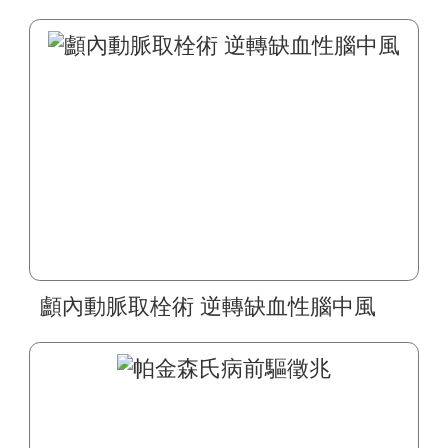
顱內動脈取栓術 逆轉缺血性腦中風