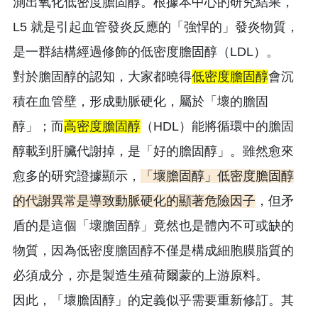
測出氧化低密度膽固醇。根據本中心的研究結果，
L5 就是引起血管發炎反應的「強悍的」發炎物質，
是一群結構經過修飾的低密度膽固醇（LDL）。
對於膽固醇的認知，大家都曉得
低密度膽固醇
會沉
積在血管壁，形成動脈硬化，屬於「壞的膽固
醇」；而
高密度膽固醇
（HDL）能將循環中的膽固
醇載到肝臟代謝掉，是「好的膽固醇」。雖然愈來
愈多的研究證據顯示，
「壞膽固醇」低密度膽固醇
的代謝異常是導致動脈硬化的顯著危險因子
，但矛
盾的是這個「壞膽固醇」竟然也是體內不可或缺的
物質，因為低密度膽固醇不僅是構成細胞膜脂質的
必須成分，亦是製造生殖荷爾蒙的上游原料。
因此，「壞膽固醇」的定義似乎需要重新修訂。其