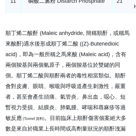
11
磷酸二澱粉 Distarch Phosphate
21
順丁烯二酸酐 (Maleic anhydride, 簡稱順酐，或稱馬
來酸酐)遇水後形成順丁烯二酸 ((Z)-Butenedioic
acid)，即為一般所稱之馬來酸 (Maleic acid)，含有
兩個羧基與兩個氫原子，兩個羧基位於雙鍵的同
側。順丁烯二酸與順酐兩者的毒性相當類似。順酐
會對皮膚、眼睛、喉嚨與呼吸道產生刺激性，嚴重
者，甚至會產生頭痛、氣管炎、鼻出血，噁心、短
暫視力受損、結膜炎、肺氣腫、哮喘和蕁麻疹等過
敏反應
。目前臨床上順酐傷害個案絕大多
(Toxnet 資料)
數是來自於職業上長時間或高劑量狀況的順酐洩漏