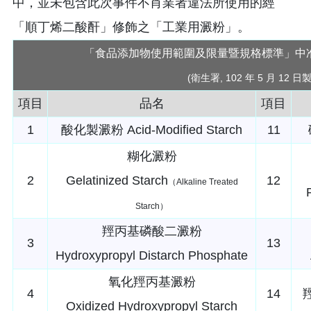
中，並未包含此次事件不肖業者違法所使用的經
「順丁烯二酸酐」修飾之「工業用澱粉」。
「食品添加物使用範圍及限量暨規格標準」中
(衛生署, 102 年 5 月 12 日
項目
品名
項目
1
酸化製澱粉 Acid-Modified Starch
11
糊化澱粉
2
Gelatinized Starch
12
（Alkaline Treated
Starch）
羥丙基磷酸二澱粉
3
13
Hydroxypropyl Distarch Phosphate
氧化羥丙基澱粉
4
14
羥
Oxidized Hydroxypropyl Starch