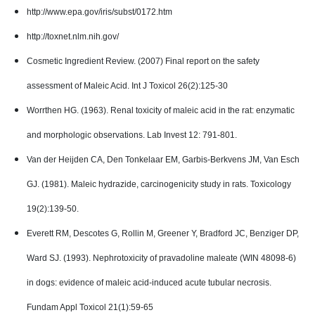
http://www.epa.gov/iris/subst/0172.htm
http://toxnet.nlm.nih.gov/
Cosmetic Ingredient Review. (2007) Final report on the safety
assessment of Maleic Acid. Int J Toxicol 26(2):125-30
Worrthen HG. (1963). Renal toxicity of maleic acid in the rat: enzymatic
and morphologic observations. Lab Invest 12: 791-801.
Van der Heijden CA, Den Tonkelaar EM, Garbis-Berkvens JM, Van Esch
GJ. (1981). Maleic hydrazide, carcinogenicity study in rats. Toxicology
19(2):139-50.
Everett RM, Descotes G, Rollin M, Greener Y, Bradford JC, Benziger DP,
Ward SJ. (1993). Nephrotoxicity of pravadoline maleate (WIN 48098-6)
in dogs: evidence of maleic acid-induced acute tubular necrosis.
Fundam Appl Toxicol 21(1):59-65