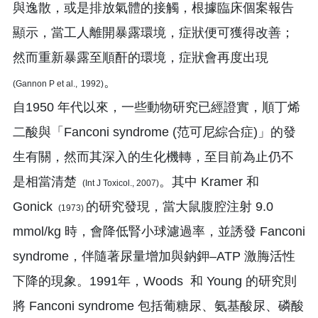
與逸散，或是排放氣體的接觸，根據臨床個案報告
顯示，當工人離開暴露環境，症狀便可獲得改善；
然而重新暴露至順酐的環境，症狀會再度出現
。
(Gannon P et al.,
1992)
自1950 年代以來，一些動物研究已經證實，順丁烯
二酸與「Fanconi syndrome (范可尼綜合症)」的發
生有關，然而其深入的生化機轉，至目前為止仍不
是相當清楚
。其中 Kramer 和
(Int J Toxicol., 2007)
Gonick
的研究發現，當大鼠腹腔注射 9.0
(1973)
mmol/kg 時，會降低腎小球濾過率，並誘發 Fanconi
syndrome，伴隨著尿量增加與鈉鉀–ATP 激脢活性
下降的現象。1991年，Woods 和 Young 的研究則
將 Fanconi syndrome 包括葡糖尿、氨基酸尿、磷酸