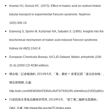
Kramer HJ, Gonick HC. (1973). Effect of maleic acid on sodium-linked
tubular transport in experimental Fanconi syndrome. Nephron
10(5):306-19
Eiamong S, Spohn M, Kurtzman NA, Sabatini S. (1995). Insights into the
biochemical mechanism of maleic acid-induced Fanconi syndrome.
Kidney Int 48(5):1542-8
European Chemicals Bureau; IUCLID Dataset, Maleic anhydride (108-
31-6) (2000 CD-ROM edition).
聯合報╱記者楊湘鈞, 2013年5月, 「毒」澱粉？ 衛署定調「違法添加物」,
聯合新聞網, 出處:
http://udn.com/NEWS/NATIONAL/NAT3/7930295.shtml#ixzz2VDDyWI1x
行政院衛生署食品藥物管理局, 2013年5月, 「順丁烯二酸酐化製澱粉」
Q&A, 出處: http://www.fda.gov.tw/TC/index.aspx