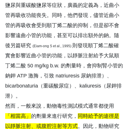
鹽尿與重碳酸鹽尿等症狀，廣義的定義為，近曲小
管再吸收功能喪失。同時，他們發現，儘管近曲小
管的再吸收會受到順丁烯二酸的抑制，但是卻不會
影響遠曲小管的功能，甚至可以排出額外的鈉。隨
後另篇研究
則發現順丁烯二酸確
(Eiam-ong S et al., 1995)
實會影響近曲小管的功能，以靜脈注射給予大鼠順
丁烯二酸 50 mg/kg b.w. 的劑量時，會抑制腎小管的
鈉鉀 ATP 激脢，引致 natriuresis 尿鈉排泄）、
bicarbonaturia（重碳酸尿症）、kaliuresis（尿鉀排
泄）。
然而，一般來說，動物毒性測試模式通常都使用
「相當高」
的劑量來進行研究，
同時給予的途徑是
以靜脈注射、或腹腔注射等方式
。因此，動物研究