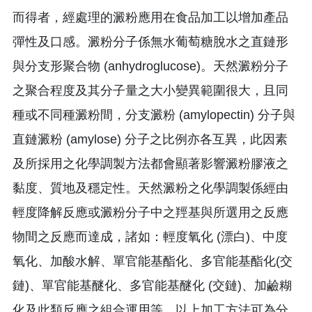
而得者，經處理的澱粉應用在食品加工以增加產品
彈性及口感。澱粉分子係無水葡萄糖脫水之直鏈形
與分支形聚合物 (anhydroglucose)。天然澱粉分子
之聚合程度及其分子量之大小變異範圍很大，且同
種或不同種澱粉間，分支澱粉 (amylopectin) 分子與
直鏈澱粉 (amylose) 分子之比例亦各互異，此因素
及所採用之化學調製方法都會顯著影響澱粉膠液之
黏度、質地及穩定性。天然澱粉之化學調製係經由
輕度降解反應或澱粉分子中之羥基與所選用之反應
物間之反應而達成，諸如：輕度氧化 (漂白)、中度
氧化、加酸水解、單官能基酯化、多官能基酯化(交
鏈)、單官能基醚化、多官能基醚化 (交鏈)、加鹼糊
化及此類反應之組合運用等。以上加工方法可為分