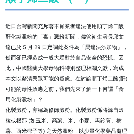
近日台灣新聞充斥著不肖業者違法使用順丁烯二酸
酐化製澱粉的「毒」澱粉新聞，儘管衛生署長邱文
達已於 5 月 29 日定調此案件為「屬違法添加物」，
然而卻已經造成一般大眾對於食品安全的恐慌。因
此，中國醫藥大學毒物科特別整理相關文獻，寫成
本文以釐清民眾可能的疑慮。在討論順丁烯二酸(酐)
可能的毒性效應之前，我們先來了解一下何謂「食
用化製澱粉」？
化製澱粉，亦稱為修飾澱粉。化製澱粉係將源自穀
粒或根部 (如玉米、高梁、米、小麥、馬鈴薯、樹
薯、西米椰子等) 之天然澱粉，以少量化學藥品處理