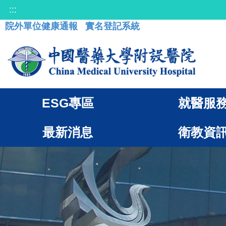
:::
院外單位健康通報
實名登記系統
ESG專區
就醫服
最新消息
衛教資