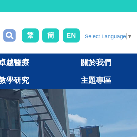
繁
簡
EN
Select Language
▼
卓越醫療
關於我們
教學研究
主題專區