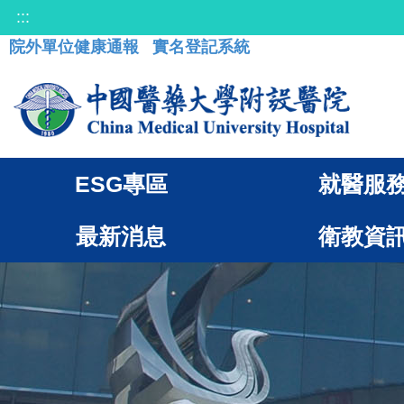
:::
院外單位健康通報
實名登記系統
ESG專區
就醫服
最新消息
衛教資